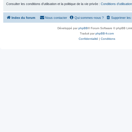
Consulter les conditions d’utilisation et la politique de la vie privée :
Conditions d’utilisation
Index du forum
Nous contacter
Qui sommes-nous ?
Supprimer les
Développé par
phpBB
® Forum Software © phpBB Limi
Traduit par
phpBB-fr.com
Confidentialité
|
Conditions