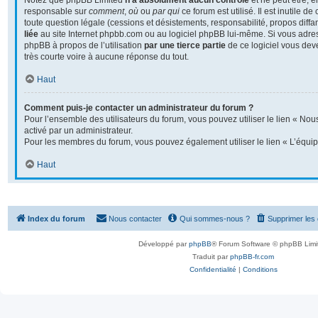
Notez que phpBB Limited
n’a absolument aucun contrôle
et ne peut être, 
responsable sur
comment
,
où
ou
par qui
ce forum est utilisé. Il est inutile 
toute question légale (cessions et désistements, responsabilité, propos diffa
liée
au site Internet phpbb.com ou au logiciel phpBB lui-même. Si vous adre
phpBB à propos de l’utilisation
par une tierce partie
de ce logiciel vous dev
très courte voire à aucune réponse du tout.
Haut
Comment puis-je contacter un administrateur du forum ?
Pour l’ensemble des utilisateurs du forum, vous pouvez utiliser le lien « Nous
activé par un administrateur.
Pour les membres du forum, vous pouvez également utiliser le lien « L’équip
Haut
Index du forum
Nous contacter
Qui sommes-nous ?
Supprimer les
Développé par
phpBB
® Forum Software © phpBB Limi
Traduit par
phpBB-fr.com
Confidentialité
|
Conditions