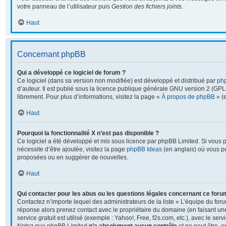
votre panneau de l’utilisateur puis
Gestion des fichiers joints
.
Haut
Concernant phpBB
Qui a développé ce logiciel de forum ?
Ce logiciel (dans sa version non modifiée) est développé et distribué par
ph
d’auteur. Il est publié sous la licence publique générale GNU version 2 (GPL-2
librement. Pour plus d’informations, visitez la page «
À propos de phpBB
» (e
Haut
Pourquoi la fonctionnalité X n’est pas disponible ?
Ce logiciel a été développé et mis sous licence par phpBB Limited. Si vous 
nécessite d’être ajoutée, visitez la page
phpBB Ideas
(en anglais) où vous p
proposées ou en suggérer de nouvelles.
Haut
Qui contacter pour les abus ou les questions légales concernant ce foru
Contactez n’importe lequel des administrateurs de la liste « L’équipe du foru
réponse alors prenez contact avec le propriétaire du domaine (en faisant u
service gratuit est utilisé (exemple : Yahoo!, Free, f2s.com, etc.), avec le se