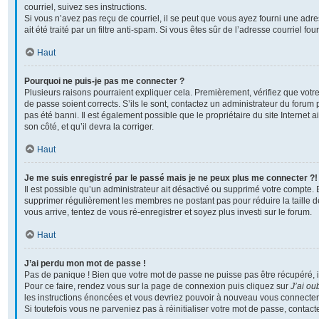
courriel, suivez ses instructions.
Si vous n’avez pas reçu de courriel, il se peut que vous ayez fourni une adre
ait été traité par un filtre anti-spam. Si vous êtes sûr de l’adresse courriel fo
Haut
Pourquoi ne puis-je pas me connecter ?
Plusieurs raisons pourraient expliquer cela. Premièrement, vérifiez que votre
de passe soient corrects. S’ils le sont, contactez un administrateur du forum 
pas été banni. Il est également possible que le propriétaire du site Internet a
son côté, et qu’il devra la corriger.
Haut
Je me suis enregistré par le passé mais je ne peux plus me connecter ?!
Il est possible qu’un administrateur ait désactivé ou supprimé votre compte. En
supprimer régulièrement les membres ne postant pas pour réduire la taille d
vous arrive, tentez de vous ré-enregistrer et soyez plus investi sur le forum.
Haut
J’ai perdu mon mot de passe !
Pas de panique ! Bien que votre mot de passe ne puisse pas être récupéré, il p
Pour ce faire, rendez vous sur la page de connexion puis cliquez sur
J’ai ou
les instructions énoncées et vous devriez pouvoir à nouveau vous connecter
Si toutefois vous ne parveniez pas à réinitialiser votre mot de passe, contac