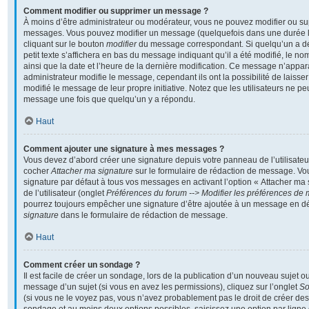
Comment modifier ou supprimer un message ?
À moins d’être administrateur ou modérateur, vous ne pouvez modifier ou s
messages. Vous pouvez modifier un message (quelquefois dans une durée li
cliquant sur le bouton
modifier
du message correspondant. Si quelqu’un a d
petit texte s’affichera en bas du message indiquant qu’il a été modifié, le nom
ainsi que la date et l’heure de la dernière modification. Ce message n’appar
administrateur modifie le message, cependant ils ont la possibilité de laisser
modifié le message de leur propre initiative. Notez que les utilisateurs ne 
message une fois que quelqu’un y a répondu.
Haut
Comment ajouter une signature à mes messages ?
Vous devez d’abord créer une signature depuis votre panneau de l’utilisateu
cocher
Attacher ma signature
sur le formulaire de rédaction de message. Vo
signature par défaut à tous vos messages en activant l’option « Attacher ma
de l’utilisateur (onglet
Préférences du forum --> Modifier les préférences de
pourrez toujours empêcher une signature d’être ajoutée à un message en d
signature
dans le formulaire de rédaction de message.
Haut
Comment créer un sondage ?
Il est facile de créer un sondage, lors de la publication d’un nouveau sujet o
message d’un sujet (si vous en avez les permissions), cliquez sur l’onglet
S
(si vous ne le voyez pas, vous n’avez probablement pas le droit de créer des 