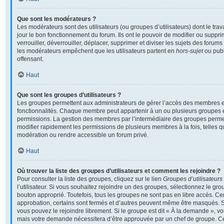
Que sont les modérateurs ?
Les modérateurs sont des utilisateurs (ou groupes d’utilisateurs) dont le travai
jour le bon fonctionnement du forum. Ils ont le pouvoir de modifier ou supp
verrouiller, déverrouiller, déplacer, supprimer et diviser les sujets des foru
les modérateurs empêchent que les utilisateurs partent en
hors-sujet
ou publ
offensant.
Haut
Que sont les groupes d’utilisateurs ?
Les groupes permettent aux administrateurs de gérer l’accès des membres et
fonctionnalités. Chaque membre peut appartenir à un ou plusieurs groupes 
permissions. La gestion des membres par l’intermédiaire des groupes perme
modifier rapidement les permissions de plusieurs membres à la fois, telles 
modération ou rendre accessible un forum privé.
Haut
Où trouver la liste des groupes d’utilisateurs et comment les rejoindre ?
Pour consulter la liste des groupes, cliquez sur le lien
Groupes d’utilisateurs
l’utilisateur. Si vous souhaitez rejoindre un des groupes, sélectionnez le grou
bouton approprié. Toutefois, tous les groupes ne sont pas en libre accès. C
approbation, certains sont fermés et d’autres peuvent même être masqués. Si 
vous pouvez le rejoindre librement. Si le groupe est dit « À la demande », v
mais votre demande nécessitera d’être approuvée par un chef de groupe. 