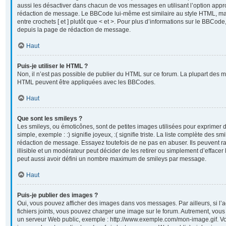
aussi les désactiver dans chacun de vos messages en utilisant l’option appr
rédaction de message. Le BBCode lui-même est similaire au style HTML, mai
entre crochets [ et ] plutôt que < et >. Pour plus d’informations sur le BBCod
depuis la page de rédaction de message.
Haut
Puis-je utiliser le HTML ?
Non, il n’est pas possible de publier du HTML sur ce forum. La plupart des 
HTML peuvent être appliquées avec les BBCodes.
Haut
Que sont les smileys ?
Les smileys, ou émoticônes, sont de petites images utilisées pour exprimer
simple, exemple : :) signifie joyeux, :( signifie triste. La liste complète des sm
rédaction de message. Essayez toutefois de ne pas en abuser. Ils peuvent
illisible et un modérateur peut décider de les retirer ou simplement d’efface
peut aussi avoir défini un nombre maximum de smileys par message.
Haut
Puis-je publier des images ?
Oui, vous pouvez afficher des images dans vos messages. Par ailleurs, si l’a
fichiers joints, vous pouvez charger une image sur le forum. Autrement, vou
un serveur Web public, exemple : http://www.exemple.com/mon-image.gif. Vo