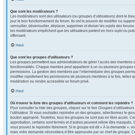
Que sont les modérateurs ?
Les modérateurs sont des utilisateurs (ou groupes d’utilisateurs) dont le travai
jour le bon fonctionnement du forum. Ils ont le pouvoir de modifier ou supp
verrouiller, déverrouiller, déplacer, supprimer et diviser les sujets des foru
les modérateurs empêchent que les utilisateurs partent en
hors-sujet
ou publ
offensant.
Haut
Que sont les groupes d’utilisateurs ?
Les groupes permettent aux administrateurs de gérer l’accès des membres et
fonctionnalités. Chaque membre peut appartenir à un ou plusieurs groupes 
permissions. La gestion des membres par l’intermédiaire des groupes perme
modifier rapidement les permissions de plusieurs membres à la fois, telles 
modération ou rendre accessible un forum privé.
Haut
Où trouver la liste des groupes d’utilisateurs et comment les rejoindre ?
Pour consulter la liste des groupes, cliquez sur le lien
Groupes d’utilisateurs
l’utilisateur. Si vous souhaitez rejoindre un des groupes, sélectionnez le grou
bouton approprié. Toutefois, tous les groupes ne sont pas en libre accès. C
approbation, certains sont fermés et d’autres peuvent même être masqués. Si 
vous pouvez le rejoindre librement. Si le groupe est dit « À la demande », v
mais votre demande nécessitera d’être approuvée par un chef de groupe. 