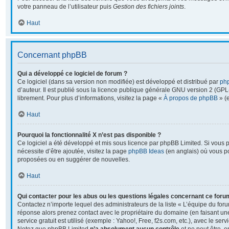
votre panneau de l’utilisateur puis
Gestion des fichiers joints
.
Haut
Concernant phpBB
Qui a développé ce logiciel de forum ?
Ce logiciel (dans sa version non modifiée) est développé et distribué par
ph
d’auteur. Il est publié sous la licence publique générale GNU version 2 (GPL-2
librement. Pour plus d’informations, visitez la page «
À propos de phpBB
» (e
Haut
Pourquoi la fonctionnalité X n’est pas disponible ?
Ce logiciel a été développé et mis sous licence par phpBB Limited. Si vous 
nécessite d’être ajoutée, visitez la page
phpBB Ideas
(en anglais) où vous p
proposées ou en suggérer de nouvelles.
Haut
Qui contacter pour les abus ou les questions légales concernant ce foru
Contactez n’importe lequel des administrateurs de la liste « L’équipe du foru
réponse alors prenez contact avec le propriétaire du domaine (en faisant u
service gratuit est utilisé (exemple : Yahoo!, Free, f2s.com, etc.), avec le se