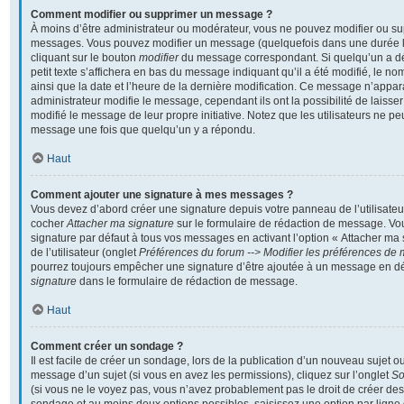
Comment modifier ou supprimer un message ?
À moins d’être administrateur ou modérateur, vous ne pouvez modifier ou s
messages. Vous pouvez modifier un message (quelquefois dans une durée li
cliquant sur le bouton
modifier
du message correspondant. Si quelqu’un a d
petit texte s’affichera en bas du message indiquant qu’il a été modifié, le nom
ainsi que la date et l’heure de la dernière modification. Ce message n’appar
administrateur modifie le message, cependant ils ont la possibilité de laisser
modifié le message de leur propre initiative. Notez que les utilisateurs ne 
message une fois que quelqu’un y a répondu.
Haut
Comment ajouter une signature à mes messages ?
Vous devez d’abord créer une signature depuis votre panneau de l’utilisateu
cocher
Attacher ma signature
sur le formulaire de rédaction de message. Vo
signature par défaut à tous vos messages en activant l’option « Attacher ma
de l’utilisateur (onglet
Préférences du forum --> Modifier les préférences de
pourrez toujours empêcher une signature d’être ajoutée à un message en d
signature
dans le formulaire de rédaction de message.
Haut
Comment créer un sondage ?
Il est facile de créer un sondage, lors de la publication d’un nouveau sujet o
message d’un sujet (si vous en avez les permissions), cliquez sur l’onglet
S
(si vous ne le voyez pas, vous n’avez probablement pas le droit de créer des 