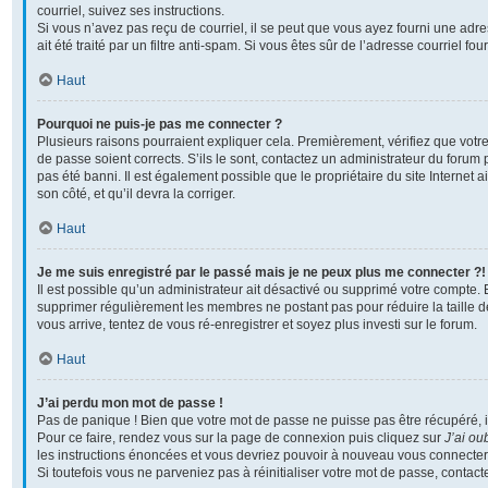
courriel, suivez ses instructions.
Si vous n’avez pas reçu de courriel, il se peut que vous ayez fourni une adre
ait été traité par un filtre anti-spam. Si vous êtes sûr de l’adresse courriel fo
Haut
Pourquoi ne puis-je pas me connecter ?
Plusieurs raisons pourraient expliquer cela. Premièrement, vérifiez que votre
de passe soient corrects. S’ils le sont, contactez un administrateur du forum 
pas été banni. Il est également possible que le propriétaire du site Internet a
son côté, et qu’il devra la corriger.
Haut
Je me suis enregistré par le passé mais je ne peux plus me connecter ?!
Il est possible qu’un administrateur ait désactivé ou supprimé votre compte. En
supprimer régulièrement les membres ne postant pas pour réduire la taille d
vous arrive, tentez de vous ré-enregistrer et soyez plus investi sur le forum.
Haut
J’ai perdu mon mot de passe !
Pas de panique ! Bien que votre mot de passe ne puisse pas être récupéré, il p
Pour ce faire, rendez vous sur la page de connexion puis cliquez sur
J’ai ou
les instructions énoncées et vous devriez pouvoir à nouveau vous connecter
Si toutefois vous ne parveniez pas à réinitialiser votre mot de passe, contac