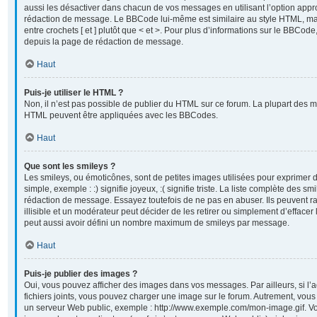
aussi les désactiver dans chacun de vos messages en utilisant l’option appr
rédaction de message. Le BBCode lui-même est similaire au style HTML, mai
entre crochets [ et ] plutôt que < et >. Pour plus d’informations sur le BBCod
depuis la page de rédaction de message.
Haut
Puis-je utiliser le HTML ?
Non, il n’est pas possible de publier du HTML sur ce forum. La plupart des 
HTML peuvent être appliquées avec les BBCodes.
Haut
Que sont les smileys ?
Les smileys, ou émoticônes, sont de petites images utilisées pour exprimer
simple, exemple : :) signifie joyeux, :( signifie triste. La liste complète des sm
rédaction de message. Essayez toutefois de ne pas en abuser. Ils peuvent
illisible et un modérateur peut décider de les retirer ou simplement d’efface
peut aussi avoir défini un nombre maximum de smileys par message.
Haut
Puis-je publier des images ?
Oui, vous pouvez afficher des images dans vos messages. Par ailleurs, si l’a
fichiers joints, vous pouvez charger une image sur le forum. Autrement, vou
un serveur Web public, exemple : http://www.exemple.com/mon-image.gif. Vo