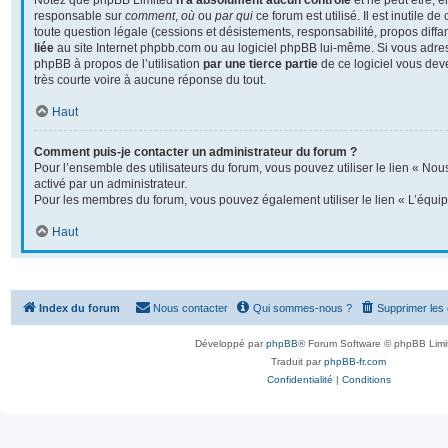
Notez que phpBB Limited
n’a absolument aucun contrôle
et ne peut être, 
responsable sur
comment
,
où
ou
par qui
ce forum est utilisé. Il est inutile 
toute question légale (cessions et désistements, responsabilité, propos diffa
liée
au site Internet phpbb.com ou au logiciel phpBB lui-même. Si vous adre
phpBB à propos de l’utilisation
par une tierce partie
de ce logiciel vous dev
très courte voire à aucune réponse du tout.
Haut
Comment puis-je contacter un administrateur du forum ?
Pour l’ensemble des utilisateurs du forum, vous pouvez utiliser le lien « Nous
activé par un administrateur.
Pour les membres du forum, vous pouvez également utiliser le lien « L’équip
Haut
Index du forum
Nous contacter
Qui sommes-nous ?
Supprimer les
Développé par
phpBB
® Forum Software © phpBB Limi
Traduit par
phpBB-fr.com
Confidentialité
|
Conditions