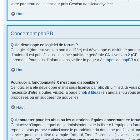
votre panneau de l’utilisateur puis
Gestion des fichiers joints
.
Haut
Concernant phpBB
Qui a développé ce logiciel de forum ?
Ce logiciel (dans sa version non modifiée) est développé et distribué par
ph
d’auteur. Il est publié sous la licence publique générale GNU version 2 (GPL-2
librement. Pour plus d’informations, visitez la page «
À propos de phpBB
» (e
Haut
Pourquoi la fonctionnalité X n’est pas disponible ?
Ce logiciel a été développé et mis sous licence par phpBB Limited. Si vous 
nécessite d’être ajoutée, visitez la page
phpBB Ideas
(en anglais) où vous p
proposées ou en suggérer de nouvelles.
Haut
Qui contacter pour les abus ou les questions légales concernant ce foru
Contactez n’importe lequel des administrateurs de la liste « L’équipe du foru
réponse alors prenez contact avec le propriétaire du domaine (en faisant u
service gratuit est utilisé (exemple : Yahoo!, Free, f2s.com, etc.), avec le se