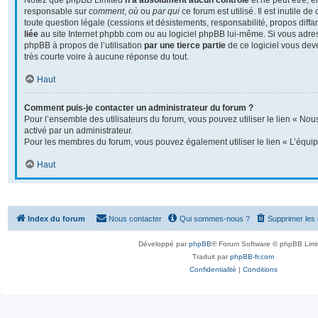
Notez que phpBB Limited
n’a absolument aucun contrôle
et ne peut être, 
responsable sur
comment
,
où
ou
par qui
ce forum est utilisé. Il est inutile 
toute question légale (cessions et désistements, responsabilité, propos diffa
liée
au site Internet phpbb.com ou au logiciel phpBB lui-même. Si vous adre
phpBB à propos de l’utilisation
par une tierce partie
de ce logiciel vous dev
très courte voire à aucune réponse du tout.
Haut
Comment puis-je contacter un administrateur du forum ?
Pour l’ensemble des utilisateurs du forum, vous pouvez utiliser le lien « Nous
activé par un administrateur.
Pour les membres du forum, vous pouvez également utiliser le lien « L’équip
Haut
Index du forum
Nous contacter
Qui sommes-nous ?
Supprimer les
Développé par
phpBB
® Forum Software © phpBB Limi
Traduit par
phpBB-fr.com
Confidentialité
|
Conditions