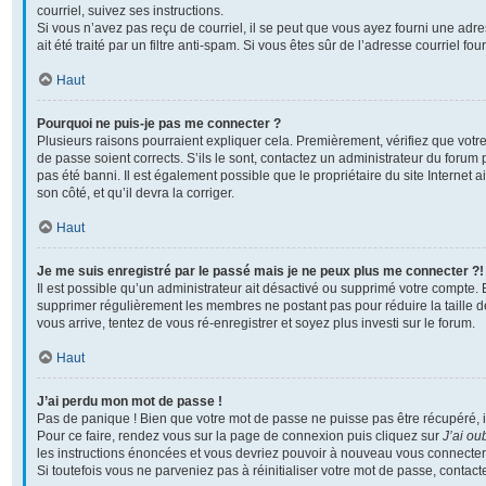
courriel, suivez ses instructions.
Si vous n’avez pas reçu de courriel, il se peut que vous ayez fourni une adre
ait été traité par un filtre anti-spam. Si vous êtes sûr de l’adresse courriel fo
Haut
Pourquoi ne puis-je pas me connecter ?
Plusieurs raisons pourraient expliquer cela. Premièrement, vérifiez que votre
de passe soient corrects. S’ils le sont, contactez un administrateur du forum 
pas été banni. Il est également possible que le propriétaire du site Internet a
son côté, et qu’il devra la corriger.
Haut
Je me suis enregistré par le passé mais je ne peux plus me connecter ?!
Il est possible qu’un administrateur ait désactivé ou supprimé votre compte. En
supprimer régulièrement les membres ne postant pas pour réduire la taille d
vous arrive, tentez de vous ré-enregistrer et soyez plus investi sur le forum.
Haut
J’ai perdu mon mot de passe !
Pas de panique ! Bien que votre mot de passe ne puisse pas être récupéré, il p
Pour ce faire, rendez vous sur la page de connexion puis cliquez sur
J’ai ou
les instructions énoncées et vous devriez pouvoir à nouveau vous connecter
Si toutefois vous ne parveniez pas à réinitialiser votre mot de passe, contac