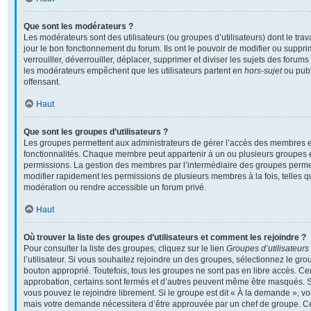
Que sont les modérateurs ?
Les modérateurs sont des utilisateurs (ou groupes d’utilisateurs) dont le travai
jour le bon fonctionnement du forum. Ils ont le pouvoir de modifier ou supp
verrouiller, déverrouiller, déplacer, supprimer et diviser les sujets des foru
les modérateurs empêchent que les utilisateurs partent en
hors-sujet
ou publ
offensant.
Haut
Que sont les groupes d’utilisateurs ?
Les groupes permettent aux administrateurs de gérer l’accès des membres et
fonctionnalités. Chaque membre peut appartenir à un ou plusieurs groupes 
permissions. La gestion des membres par l’intermédiaire des groupes perme
modifier rapidement les permissions de plusieurs membres à la fois, telles 
modération ou rendre accessible un forum privé.
Haut
Où trouver la liste des groupes d’utilisateurs et comment les rejoindre ?
Pour consulter la liste des groupes, cliquez sur le lien
Groupes d’utilisateurs
l’utilisateur. Si vous souhaitez rejoindre un des groupes, sélectionnez le grou
bouton approprié. Toutefois, tous les groupes ne sont pas en libre accès. C
approbation, certains sont fermés et d’autres peuvent même être masqués. Si 
vous pouvez le rejoindre librement. Si le groupe est dit « À la demande », v
mais votre demande nécessitera d’être approuvée par un chef de groupe. 