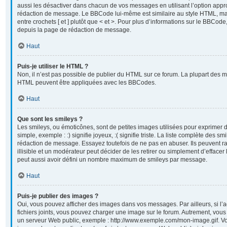
aussi les désactiver dans chacun de vos messages en utilisant l’option appr
rédaction de message. Le BBCode lui-même est similaire au style HTML, mai
entre crochets [ et ] plutôt que < et >. Pour plus d’informations sur le BBCod
depuis la page de rédaction de message.
Haut
Puis-je utiliser le HTML ?
Non, il n’est pas possible de publier du HTML sur ce forum. La plupart des 
HTML peuvent être appliquées avec les BBCodes.
Haut
Que sont les smileys ?
Les smileys, ou émoticônes, sont de petites images utilisées pour exprimer
simple, exemple : :) signifie joyeux, :( signifie triste. La liste complète des sm
rédaction de message. Essayez toutefois de ne pas en abuser. Ils peuvent
illisible et un modérateur peut décider de les retirer ou simplement d’efface
peut aussi avoir défini un nombre maximum de smileys par message.
Haut
Puis-je publier des images ?
Oui, vous pouvez afficher des images dans vos messages. Par ailleurs, si l’a
fichiers joints, vous pouvez charger une image sur le forum. Autrement, vou
un serveur Web public, exemple : http://www.exemple.com/mon-image.gif. Vo