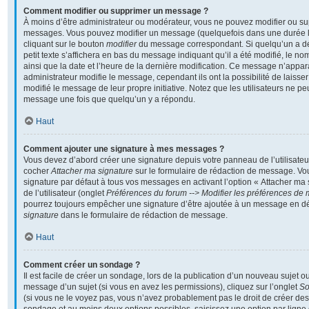
Comment modifier ou supprimer un message ?
À moins d’être administrateur ou modérateur, vous ne pouvez modifier ou s
messages. Vous pouvez modifier un message (quelquefois dans une durée li
cliquant sur le bouton
modifier
du message correspondant. Si quelqu’un a d
petit texte s’affichera en bas du message indiquant qu’il a été modifié, le nom
ainsi que la date et l’heure de la dernière modification. Ce message n’appar
administrateur modifie le message, cependant ils ont la possibilité de laisser
modifié le message de leur propre initiative. Notez que les utilisateurs ne 
message une fois que quelqu’un y a répondu.
Haut
Comment ajouter une signature à mes messages ?
Vous devez d’abord créer une signature depuis votre panneau de l’utilisateu
cocher
Attacher ma signature
sur le formulaire de rédaction de message. Vo
signature par défaut à tous vos messages en activant l’option « Attacher ma
de l’utilisateur (onglet
Préférences du forum --> Modifier les préférences de
pourrez toujours empêcher une signature d’être ajoutée à un message en d
signature
dans le formulaire de rédaction de message.
Haut
Comment créer un sondage ?
Il est facile de créer un sondage, lors de la publication d’un nouveau sujet o
message d’un sujet (si vous en avez les permissions), cliquez sur l’onglet
S
(si vous ne le voyez pas, vous n’avez probablement pas le droit de créer des 