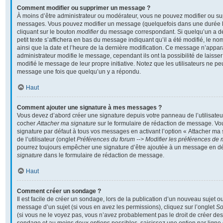
Comment modifier ou supprimer un message ?
À moins d’être administrateur ou modérateur, vous ne pouvez modifier ou s
messages. Vous pouvez modifier un message (quelquefois dans une durée li
cliquant sur le bouton
modifier
du message correspondant. Si quelqu’un a d
petit texte s’affichera en bas du message indiquant qu’il a été modifié, le nom
ainsi que la date et l’heure de la dernière modification. Ce message n’appar
administrateur modifie le message, cependant ils ont la possibilité de laisser
modifié le message de leur propre initiative. Notez que les utilisateurs ne 
message une fois que quelqu’un y a répondu.
Haut
Comment ajouter une signature à mes messages ?
Vous devez d’abord créer une signature depuis votre panneau de l’utilisateu
cocher
Attacher ma signature
sur le formulaire de rédaction de message. Vo
signature par défaut à tous vos messages en activant l’option « Attacher ma
de l’utilisateur (onglet
Préférences du forum --> Modifier les préférences de
pourrez toujours empêcher une signature d’être ajoutée à un message en d
signature
dans le formulaire de rédaction de message.
Haut
Comment créer un sondage ?
Il est facile de créer un sondage, lors de la publication d’un nouveau sujet o
message d’un sujet (si vous en avez les permissions), cliquez sur l’onglet
S
(si vous ne le voyez pas, vous n’avez probablement pas le droit de créer des 