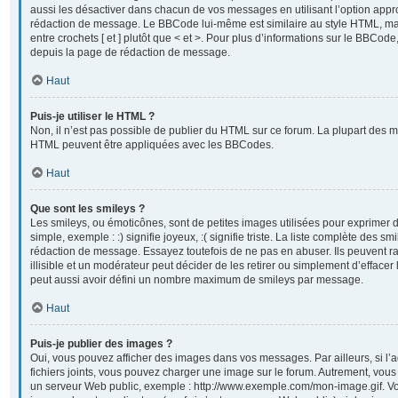
aussi les désactiver dans chacun de vos messages en utilisant l’option appr
rédaction de message. Le BBCode lui-même est similaire au style HTML, mai
entre crochets [ et ] plutôt que < et >. Pour plus d’informations sur le BBCod
depuis la page de rédaction de message.
Haut
Puis-je utiliser le HTML ?
Non, il n’est pas possible de publier du HTML sur ce forum. La plupart des 
HTML peuvent être appliquées avec les BBCodes.
Haut
Que sont les smileys ?
Les smileys, ou émoticônes, sont de petites images utilisées pour exprimer
simple, exemple : :) signifie joyeux, :( signifie triste. La liste complète des sm
rédaction de message. Essayez toutefois de ne pas en abuser. Ils peuvent
illisible et un modérateur peut décider de les retirer ou simplement d’efface
peut aussi avoir défini un nombre maximum de smileys par message.
Haut
Puis-je publier des images ?
Oui, vous pouvez afficher des images dans vos messages. Par ailleurs, si l’a
fichiers joints, vous pouvez charger une image sur le forum. Autrement, vou
un serveur Web public, exemple : http://www.exemple.com/mon-image.gif. Vo