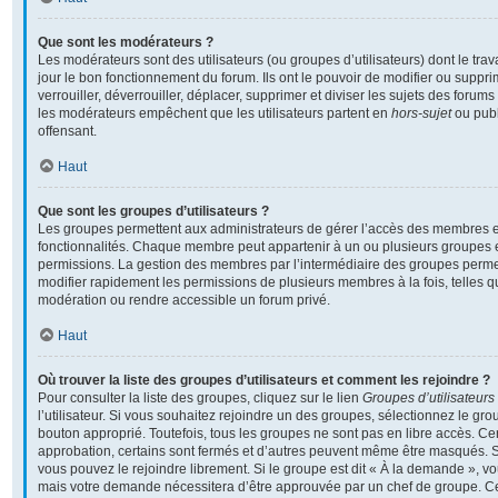
Que sont les modérateurs ?
Les modérateurs sont des utilisateurs (ou groupes d’utilisateurs) dont le travai
jour le bon fonctionnement du forum. Ils ont le pouvoir de modifier ou supp
verrouiller, déverrouiller, déplacer, supprimer et diviser les sujets des foru
les modérateurs empêchent que les utilisateurs partent en
hors-sujet
ou publ
offensant.
Haut
Que sont les groupes d’utilisateurs ?
Les groupes permettent aux administrateurs de gérer l’accès des membres et
fonctionnalités. Chaque membre peut appartenir à un ou plusieurs groupes 
permissions. La gestion des membres par l’intermédiaire des groupes perme
modifier rapidement les permissions de plusieurs membres à la fois, telles 
modération ou rendre accessible un forum privé.
Haut
Où trouver la liste des groupes d’utilisateurs et comment les rejoindre ?
Pour consulter la liste des groupes, cliquez sur le lien
Groupes d’utilisateurs
l’utilisateur. Si vous souhaitez rejoindre un des groupes, sélectionnez le grou
bouton approprié. Toutefois, tous les groupes ne sont pas en libre accès. C
approbation, certains sont fermés et d’autres peuvent même être masqués. Si 
vous pouvez le rejoindre librement. Si le groupe est dit « À la demande », v
mais votre demande nécessitera d’être approuvée par un chef de groupe. 