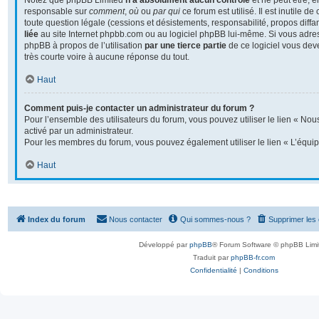
Notez que phpBB Limited
n’a absolument aucun contrôle
et ne peut être, 
responsable sur
comment
,
où
ou
par qui
ce forum est utilisé. Il est inutile 
toute question légale (cessions et désistements, responsabilité, propos diffa
liée
au site Internet phpbb.com ou au logiciel phpBB lui-même. Si vous adre
phpBB à propos de l’utilisation
par une tierce partie
de ce logiciel vous dev
très courte voire à aucune réponse du tout.
Haut
Comment puis-je contacter un administrateur du forum ?
Pour l’ensemble des utilisateurs du forum, vous pouvez utiliser le lien « Nous
activé par un administrateur.
Pour les membres du forum, vous pouvez également utiliser le lien « L’équip
Haut
Index du forum
Nous contacter
Qui sommes-nous ?
Supprimer les
Développé par
phpBB
® Forum Software © phpBB Limi
Traduit par
phpBB-fr.com
Confidentialité
|
Conditions