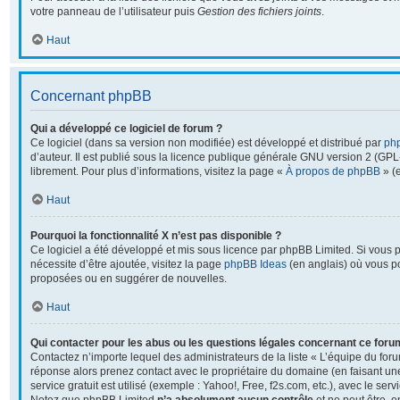
votre panneau de l’utilisateur puis
Gestion des fichiers joints
.
Haut
Concernant phpBB
Qui a développé ce logiciel de forum ?
Ce logiciel (dans sa version non modifiée) est développé et distribué par
ph
d’auteur. Il est publié sous la licence publique générale GNU version 2 (GPL-2
librement. Pour plus d’informations, visitez la page «
À propos de phpBB
» (e
Haut
Pourquoi la fonctionnalité X n’est pas disponible ?
Ce logiciel a été développé et mis sous licence par phpBB Limited. Si vous 
nécessite d’être ajoutée, visitez la page
phpBB Ideas
(en anglais) où vous p
proposées ou en suggérer de nouvelles.
Haut
Qui contacter pour les abus ou les questions légales concernant ce foru
Contactez n’importe lequel des administrateurs de la liste « L’équipe du foru
réponse alors prenez contact avec le propriétaire du domaine (en faisant u
service gratuit est utilisé (exemple : Yahoo!, Free, f2s.com, etc.), avec le se