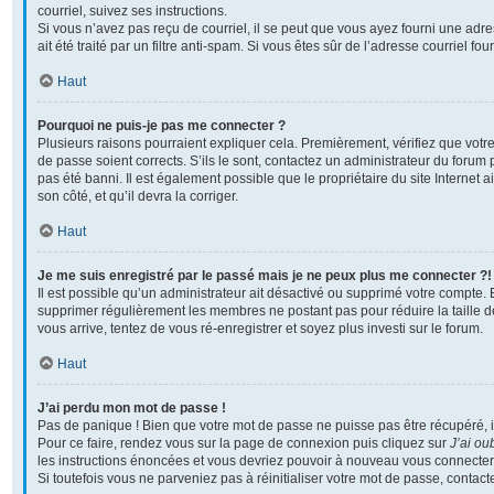
courriel, suivez ses instructions.
Si vous n’avez pas reçu de courriel, il se peut que vous ayez fourni une adre
ait été traité par un filtre anti-spam. Si vous êtes sûr de l’adresse courriel fo
Haut
Pourquoi ne puis-je pas me connecter ?
Plusieurs raisons pourraient expliquer cela. Premièrement, vérifiez que votre
de passe soient corrects. S’ils le sont, contactez un administrateur du forum 
pas été banni. Il est également possible que le propriétaire du site Internet a
son côté, et qu’il devra la corriger.
Haut
Je me suis enregistré par le passé mais je ne peux plus me connecter ?!
Il est possible qu’un administrateur ait désactivé ou supprimé votre compte. En
supprimer régulièrement les membres ne postant pas pour réduire la taille d
vous arrive, tentez de vous ré-enregistrer et soyez plus investi sur le forum.
Haut
J’ai perdu mon mot de passe !
Pas de panique ! Bien que votre mot de passe ne puisse pas être récupéré, il p
Pour ce faire, rendez vous sur la page de connexion puis cliquez sur
J’ai ou
les instructions énoncées et vous devriez pouvoir à nouveau vous connecter
Si toutefois vous ne parveniez pas à réinitialiser votre mot de passe, contac