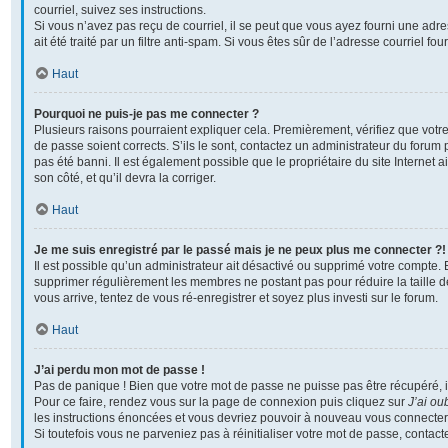
courriel, suivez ses instructions.
Si vous n’avez pas reçu de courriel, il se peut que vous ayez fourni une adre
ait été traité par un filtre anti-spam. Si vous êtes sûr de l’adresse courriel fo
Haut
Pourquoi ne puis-je pas me connecter ?
Plusieurs raisons pourraient expliquer cela. Premièrement, vérifiez que votre
de passe soient corrects. S’ils le sont, contactez un administrateur du forum 
pas été banni. Il est également possible que le propriétaire du site Internet a
son côté, et qu’il devra la corriger.
Haut
Je me suis enregistré par le passé mais je ne peux plus me connecter ?!
Il est possible qu’un administrateur ait désactivé ou supprimé votre compte. En
supprimer régulièrement les membres ne postant pas pour réduire la taille d
vous arrive, tentez de vous ré-enregistrer et soyez plus investi sur le forum.
Haut
J’ai perdu mon mot de passe !
Pas de panique ! Bien que votre mot de passe ne puisse pas être récupéré, il p
Pour ce faire, rendez vous sur la page de connexion puis cliquez sur
J’ai ou
les instructions énoncées et vous devriez pouvoir à nouveau vous connecter
Si toutefois vous ne parveniez pas à réinitialiser votre mot de passe, contac