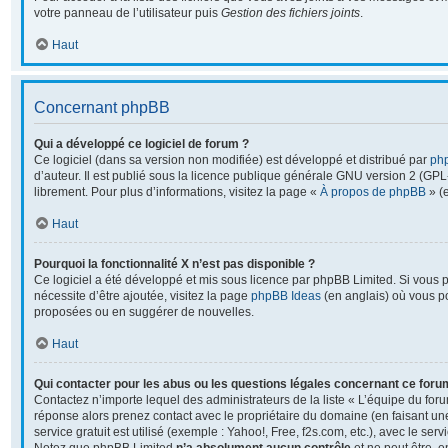
votre panneau de l’utilisateur puis
Gestion des fichiers joints
.
Haut
Concernant phpBB
Qui a développé ce logiciel de forum ?
Ce logiciel (dans sa version non modifiée) est développé et distribué par
ph
d’auteur. Il est publié sous la licence publique générale GNU version 2 (GPL-2
librement. Pour plus d’informations, visitez la page «
À propos de phpBB
» (e
Haut
Pourquoi la fonctionnalité X n’est pas disponible ?
Ce logiciel a été développé et mis sous licence par phpBB Limited. Si vous 
nécessite d’être ajoutée, visitez la page
phpBB Ideas
(en anglais) où vous p
proposées ou en suggérer de nouvelles.
Haut
Qui contacter pour les abus ou les questions légales concernant ce foru
Contactez n’importe lequel des administrateurs de la liste « L’équipe du foru
réponse alors prenez contact avec le propriétaire du domaine (en faisant u
service gratuit est utilisé (exemple : Yahoo!, Free, f2s.com, etc.), avec le se