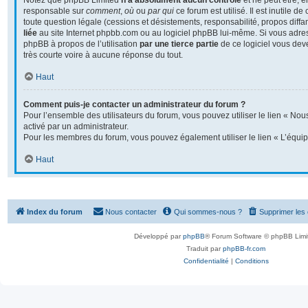
Notez que phpBB Limited
n’a absolument aucun contrôle
et ne peut être, 
responsable sur
comment
,
où
ou
par qui
ce forum est utilisé. Il est inutile 
toute question légale (cessions et désistements, responsabilité, propos diffa
liée
au site Internet phpbb.com ou au logiciel phpBB lui-même. Si vous adre
phpBB à propos de l’utilisation
par une tierce partie
de ce logiciel vous dev
très courte voire à aucune réponse du tout.
Haut
Comment puis-je contacter un administrateur du forum ?
Pour l’ensemble des utilisateurs du forum, vous pouvez utiliser le lien « Nous
activé par un administrateur.
Pour les membres du forum, vous pouvez également utiliser le lien « L’équip
Haut
Index du forum
Nous contacter
Qui sommes-nous ?
Supprimer les
Développé par
phpBB
® Forum Software © phpBB Limi
Traduit par
phpBB-fr.com
Confidentialité
|
Conditions