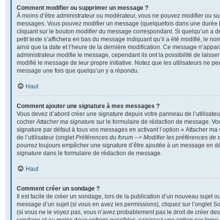
Comment modifier ou supprimer un message ?
À moins d’être administrateur ou modérateur, vous ne pouvez modifier ou s
messages. Vous pouvez modifier un message (quelquefois dans une durée li
cliquant sur le bouton
modifier
du message correspondant. Si quelqu’un a d
petit texte s’affichera en bas du message indiquant qu’il a été modifié, le nom
ainsi que la date et l’heure de la dernière modification. Ce message n’appar
administrateur modifie le message, cependant ils ont la possibilité de laisser
modifié le message de leur propre initiative. Notez que les utilisateurs ne 
message une fois que quelqu’un y a répondu.
Haut
Comment ajouter une signature à mes messages ?
Vous devez d’abord créer une signature depuis votre panneau de l’utilisateu
cocher
Attacher ma signature
sur le formulaire de rédaction de message. Vo
signature par défaut à tous vos messages en activant l’option « Attacher ma
de l’utilisateur (onglet
Préférences du forum --> Modifier les préférences de
pourrez toujours empêcher une signature d’être ajoutée à un message en d
signature
dans le formulaire de rédaction de message.
Haut
Comment créer un sondage ?
Il est facile de créer un sondage, lors de la publication d’un nouveau sujet o
message d’un sujet (si vous en avez les permissions), cliquez sur l’onglet
S
(si vous ne le voyez pas, vous n’avez probablement pas le droit de créer des 