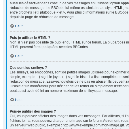
aussi les désactiver dans chacun de vos messages en utilisant l’option appr
rédaction de message. Le BBCode lui-même est similaire au style HTML, mai
entre crochets [ et ] plutôt que < et >. Pour plus d’informations sur le BBCod
depuis la page de rédaction de message.
Haut
Puis-je utiliser le HTML ?
Non, il n’est pas possible de publier du HTML sur ce forum. La plupart des 
HTML peuvent être appliquées avec les BBCodes.
Haut
Que sont les smileys ?
Les smileys, ou émoticônes, sont de petites images utilisées pour exprimer
simple, exemple : :) signifie joyeux, :( signifie triste. La liste complète des sm
rédaction de message. Essayez toutefois de ne pas en abuser. Ils peuvent
illisible et un modérateur peut décider de les retirer ou simplement d’efface
peut aussi avoir défini un nombre maximum de smileys par message.
Haut
Puis-je publier des images ?
Oui, vous pouvez afficher des images dans vos messages. Par ailleurs, si l’a
fichiers joints, vous pouvez charger une image sur le forum. Autrement, vou
un serveur Web public, exemple : http://www.exemple.com/mon-image.gif. Vo