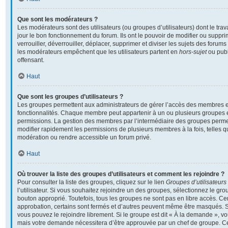
Que sont les modérateurs ?
Les modérateurs sont des utilisateurs (ou groupes d’utilisateurs) dont le travai
jour le bon fonctionnement du forum. Ils ont le pouvoir de modifier ou supp
verrouiller, déverrouiller, déplacer, supprimer et diviser les sujets des foru
les modérateurs empêchent que les utilisateurs partent en
hors-sujet
ou publ
offensant.
Haut
Que sont les groupes d’utilisateurs ?
Les groupes permettent aux administrateurs de gérer l’accès des membres et
fonctionnalités. Chaque membre peut appartenir à un ou plusieurs groupes 
permissions. La gestion des membres par l’intermédiaire des groupes perme
modifier rapidement les permissions de plusieurs membres à la fois, telles 
modération ou rendre accessible un forum privé.
Haut
Où trouver la liste des groupes d’utilisateurs et comment les rejoindre ?
Pour consulter la liste des groupes, cliquez sur le lien
Groupes d’utilisateurs
l’utilisateur. Si vous souhaitez rejoindre un des groupes, sélectionnez le grou
bouton approprié. Toutefois, tous les groupes ne sont pas en libre accès. C
approbation, certains sont fermés et d’autres peuvent même être masqués. Si 
vous pouvez le rejoindre librement. Si le groupe est dit « À la demande », v
mais votre demande nécessitera d’être approuvée par un chef de groupe. 