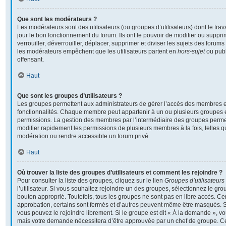
Que sont les modérateurs ?
Les modérateurs sont des utilisateurs (ou groupes d’utilisateurs) dont le travai
jour le bon fonctionnement du forum. Ils ont le pouvoir de modifier ou supp
verrouiller, déverrouiller, déplacer, supprimer et diviser les sujets des foru
les modérateurs empêchent que les utilisateurs partent en
hors-sujet
ou publ
offensant.
Haut
Que sont les groupes d’utilisateurs ?
Les groupes permettent aux administrateurs de gérer l’accès des membres et
fonctionnalités. Chaque membre peut appartenir à un ou plusieurs groupes 
permissions. La gestion des membres par l’intermédiaire des groupes perme
modifier rapidement les permissions de plusieurs membres à la fois, telles 
modération ou rendre accessible un forum privé.
Haut
Où trouver la liste des groupes d’utilisateurs et comment les rejoindre ?
Pour consulter la liste des groupes, cliquez sur le lien
Groupes d’utilisateurs
l’utilisateur. Si vous souhaitez rejoindre un des groupes, sélectionnez le grou
bouton approprié. Toutefois, tous les groupes ne sont pas en libre accès. C
approbation, certains sont fermés et d’autres peuvent même être masqués. Si 
vous pouvez le rejoindre librement. Si le groupe est dit « À la demande », v
mais votre demande nécessitera d’être approuvée par un chef de groupe. 