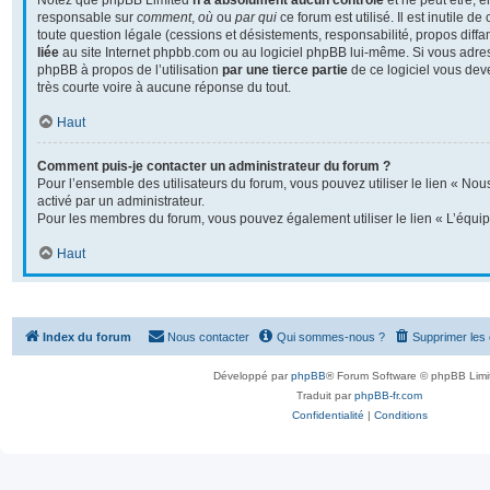
Notez que phpBB Limited
n’a absolument aucun contrôle
et ne peut être, 
responsable sur
comment
,
où
ou
par qui
ce forum est utilisé. Il est inutile 
toute question légale (cessions et désistements, responsabilité, propos diffa
liée
au site Internet phpbb.com ou au logiciel phpBB lui-même. Si vous adre
phpBB à propos de l’utilisation
par une tierce partie
de ce logiciel vous dev
très courte voire à aucune réponse du tout.
Haut
Comment puis-je contacter un administrateur du forum ?
Pour l’ensemble des utilisateurs du forum, vous pouvez utiliser le lien « Nous
activé par un administrateur.
Pour les membres du forum, vous pouvez également utiliser le lien « L’équip
Haut
Index du forum
Nous contacter
Qui sommes-nous ?
Supprimer les
Développé par
phpBB
® Forum Software © phpBB Limi
Traduit par
phpBB-fr.com
Confidentialité
|
Conditions