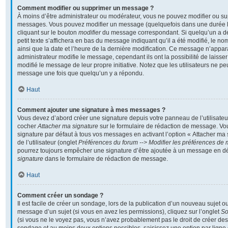
Comment modifier ou supprimer un message ?
À moins d’être administrateur ou modérateur, vous ne pouvez modifier ou s
messages. Vous pouvez modifier un message (quelquefois dans une durée li
cliquant sur le bouton
modifier
du message correspondant. Si quelqu’un a d
petit texte s’affichera en bas du message indiquant qu’il a été modifié, le nom
ainsi que la date et l’heure de la dernière modification. Ce message n’appar
administrateur modifie le message, cependant ils ont la possibilité de laisser
modifié le message de leur propre initiative. Notez que les utilisateurs ne 
message une fois que quelqu’un y a répondu.
Haut
Comment ajouter une signature à mes messages ?
Vous devez d’abord créer une signature depuis votre panneau de l’utilisateu
cocher
Attacher ma signature
sur le formulaire de rédaction de message. Vo
signature par défaut à tous vos messages en activant l’option « Attacher ma
de l’utilisateur (onglet
Préférences du forum --> Modifier les préférences de
pourrez toujours empêcher une signature d’être ajoutée à un message en d
signature
dans le formulaire de rédaction de message.
Haut
Comment créer un sondage ?
Il est facile de créer un sondage, lors de la publication d’un nouveau sujet o
message d’un sujet (si vous en avez les permissions), cliquez sur l’onglet
S
(si vous ne le voyez pas, vous n’avez probablement pas le droit de créer des 