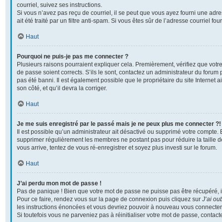
courriel, suivez ses instructions.
Si vous n’avez pas reçu de courriel, il se peut que vous ayez fourni une adre
ait été traité par un filtre anti-spam. Si vous êtes sûr de l’adresse courriel fo
Haut
Pourquoi ne puis-je pas me connecter ?
Plusieurs raisons pourraient expliquer cela. Premièrement, vérifiez que votre
de passe soient corrects. S’ils le sont, contactez un administrateur du forum 
pas été banni. Il est également possible que le propriétaire du site Internet a
son côté, et qu’il devra la corriger.
Haut
Je me suis enregistré par le passé mais je ne peux plus me connecter ?!
Il est possible qu’un administrateur ait désactivé ou supprimé votre compte. En
supprimer régulièrement les membres ne postant pas pour réduire la taille d
vous arrive, tentez de vous ré-enregistrer et soyez plus investi sur le forum.
Haut
J’ai perdu mon mot de passe !
Pas de panique ! Bien que votre mot de passe ne puisse pas être récupéré, il p
Pour ce faire, rendez vous sur la page de connexion puis cliquez sur
J’ai ou
les instructions énoncées et vous devriez pouvoir à nouveau vous connecter
Si toutefois vous ne parveniez pas à réinitialiser votre mot de passe, contac