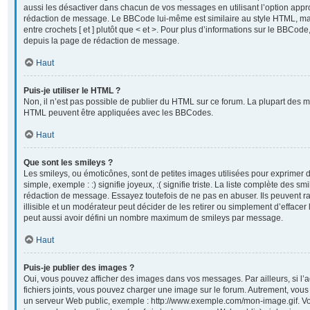
aussi les désactiver dans chacun de vos messages en utilisant l’option appr
rédaction de message. Le BBCode lui-même est similaire au style HTML, mai
entre crochets [ et ] plutôt que < et >. Pour plus d’informations sur le BBCod
depuis la page de rédaction de message.
Haut
Puis-je utiliser le HTML ?
Non, il n’est pas possible de publier du HTML sur ce forum. La plupart des 
HTML peuvent être appliquées avec les BBCodes.
Haut
Que sont les smileys ?
Les smileys, ou émoticônes, sont de petites images utilisées pour exprimer
simple, exemple : :) signifie joyeux, :( signifie triste. La liste complète des sm
rédaction de message. Essayez toutefois de ne pas en abuser. Ils peuvent
illisible et un modérateur peut décider de les retirer ou simplement d’efface
peut aussi avoir défini un nombre maximum de smileys par message.
Haut
Puis-je publier des images ?
Oui, vous pouvez afficher des images dans vos messages. Par ailleurs, si l’a
fichiers joints, vous pouvez charger une image sur le forum. Autrement, vou
un serveur Web public, exemple : http://www.exemple.com/mon-image.gif. Vo