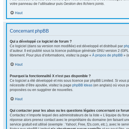
votre panneau de l’utilisateur puis
Gestion des fichiers joints
.
Haut
Concernant phpBB
Qui a développé ce logiciel de forum ?
Ce logiciel (dans sa version non modifiée) est développé et distribué par
ph
d’auteur. Il est publié sous la licence publique générale GNU version 2 (GPL-2
librement. Pour plus d’informations, visitez la page «
À propos de phpBB
» (e
Haut
Pourquoi la fonctionnalité X n’est pas disponible ?
Ce logiciel a été développé et mis sous licence par phpBB Limited. Si vous 
nécessite d’être ajoutée, visitez la page
phpBB Ideas
(en anglais) où vous p
proposées ou en suggérer de nouvelles.
Haut
Qui contacter pour les abus ou les questions légales concernant ce foru
Contactez n’importe lequel des administrateurs de la liste « L’équipe du foru
réponse alors prenez contact avec le propriétaire du domaine (en faisant u
service gratuit est utilisé (exemple : Yahoo!, Free, f2s.com, etc.), avec le se