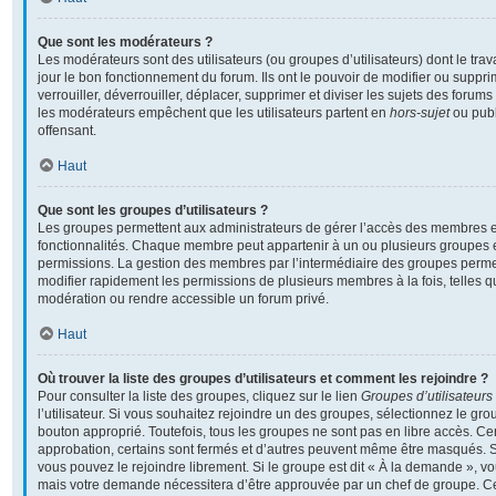
Que sont les modérateurs ?
Les modérateurs sont des utilisateurs (ou groupes d’utilisateurs) dont le travai
jour le bon fonctionnement du forum. Ils ont le pouvoir de modifier ou supp
verrouiller, déverrouiller, déplacer, supprimer et diviser les sujets des foru
les modérateurs empêchent que les utilisateurs partent en
hors-sujet
ou publ
offensant.
Haut
Que sont les groupes d’utilisateurs ?
Les groupes permettent aux administrateurs de gérer l’accès des membres et
fonctionnalités. Chaque membre peut appartenir à un ou plusieurs groupes 
permissions. La gestion des membres par l’intermédiaire des groupes perme
modifier rapidement les permissions de plusieurs membres à la fois, telles 
modération ou rendre accessible un forum privé.
Haut
Où trouver la liste des groupes d’utilisateurs et comment les rejoindre ?
Pour consulter la liste des groupes, cliquez sur le lien
Groupes d’utilisateurs
l’utilisateur. Si vous souhaitez rejoindre un des groupes, sélectionnez le grou
bouton approprié. Toutefois, tous les groupes ne sont pas en libre accès. C
approbation, certains sont fermés et d’autres peuvent même être masqués. Si 
vous pouvez le rejoindre librement. Si le groupe est dit « À la demande », v
mais votre demande nécessitera d’être approuvée par un chef de groupe. 