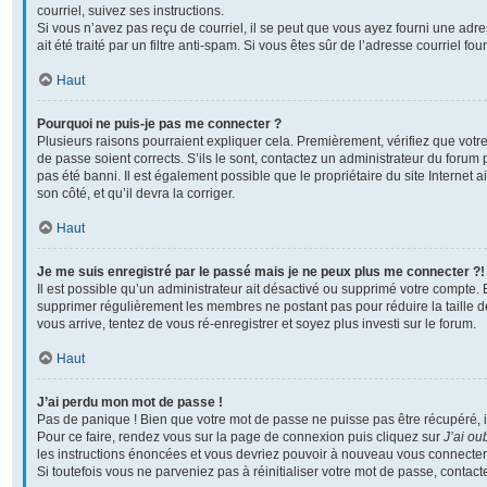
courriel, suivez ses instructions.
Si vous n’avez pas reçu de courriel, il se peut que vous ayez fourni une adre
ait été traité par un filtre anti-spam. Si vous êtes sûr de l’adresse courriel fo
Haut
Pourquoi ne puis-je pas me connecter ?
Plusieurs raisons pourraient expliquer cela. Premièrement, vérifiez que votre
de passe soient corrects. S’ils le sont, contactez un administrateur du forum 
pas été banni. Il est également possible que le propriétaire du site Internet a
son côté, et qu’il devra la corriger.
Haut
Je me suis enregistré par le passé mais je ne peux plus me connecter ?!
Il est possible qu’un administrateur ait désactivé ou supprimé votre compte. En
supprimer régulièrement les membres ne postant pas pour réduire la taille d
vous arrive, tentez de vous ré-enregistrer et soyez plus investi sur le forum.
Haut
J’ai perdu mon mot de passe !
Pas de panique ! Bien que votre mot de passe ne puisse pas être récupéré, il p
Pour ce faire, rendez vous sur la page de connexion puis cliquez sur
J’ai ou
les instructions énoncées et vous devriez pouvoir à nouveau vous connecter
Si toutefois vous ne parveniez pas à réinitialiser votre mot de passe, contac