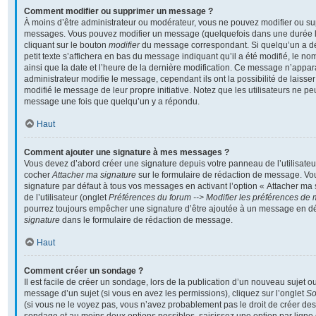
Comment modifier ou supprimer un message ?
À moins d’être administrateur ou modérateur, vous ne pouvez modifier ou s
messages. Vous pouvez modifier un message (quelquefois dans une durée li
cliquant sur le bouton
modifier
du message correspondant. Si quelqu’un a d
petit texte s’affichera en bas du message indiquant qu’il a été modifié, le nom
ainsi que la date et l’heure de la dernière modification. Ce message n’appar
administrateur modifie le message, cependant ils ont la possibilité de laisser
modifié le message de leur propre initiative. Notez que les utilisateurs ne 
message une fois que quelqu’un y a répondu.
Haut
Comment ajouter une signature à mes messages ?
Vous devez d’abord créer une signature depuis votre panneau de l’utilisateu
cocher
Attacher ma signature
sur le formulaire de rédaction de message. Vo
signature par défaut à tous vos messages en activant l’option « Attacher ma
de l’utilisateur (onglet
Préférences du forum --> Modifier les préférences de
pourrez toujours empêcher une signature d’être ajoutée à un message en d
signature
dans le formulaire de rédaction de message.
Haut
Comment créer un sondage ?
Il est facile de créer un sondage, lors de la publication d’un nouveau sujet o
message d’un sujet (si vous en avez les permissions), cliquez sur l’onglet
S
(si vous ne le voyez pas, vous n’avez probablement pas le droit de créer des 