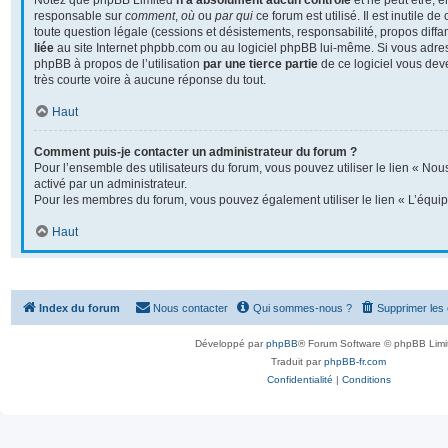
Notez que phpBB Limited
n’a absolument aucun contrôle
et ne peut être, 
responsable sur
comment
,
où
ou
par qui
ce forum est utilisé. Il est inutile 
toute question légale (cessions et désistements, responsabilité, propos diffa
liée
au site Internet phpbb.com ou au logiciel phpBB lui-même. Si vous adre
phpBB à propos de l’utilisation
par une tierce partie
de ce logiciel vous dev
très courte voire à aucune réponse du tout.
Haut
Comment puis-je contacter un administrateur du forum ?
Pour l’ensemble des utilisateurs du forum, vous pouvez utiliser le lien « Nous
activé par un administrateur.
Pour les membres du forum, vous pouvez également utiliser le lien « L’équip
Haut
Index du forum
Nous contacter
Qui sommes-nous ?
Supprimer les
Développé par
phpBB
® Forum Software © phpBB Limi
Traduit par
phpBB-fr.com
Confidentialité
|
Conditions