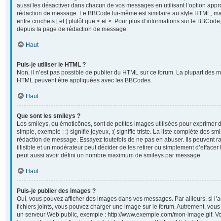
aussi les désactiver dans chacun de vos messages en utilisant l’option appr
rédaction de message. Le BBCode lui-même est similaire au style HTML, mai
entre crochets [ et ] plutôt que < et >. Pour plus d’informations sur le BBCod
depuis la page de rédaction de message.
Haut
Puis-je utiliser le HTML ?
Non, il n’est pas possible de publier du HTML sur ce forum. La plupart des 
HTML peuvent être appliquées avec les BBCodes.
Haut
Que sont les smileys ?
Les smileys, ou émoticônes, sont de petites images utilisées pour exprimer
simple, exemple : :) signifie joyeux, :( signifie triste. La liste complète des sm
rédaction de message. Essayez toutefois de ne pas en abuser. Ils peuvent
illisible et un modérateur peut décider de les retirer ou simplement d’efface
peut aussi avoir défini un nombre maximum de smileys par message.
Haut
Puis-je publier des images ?
Oui, vous pouvez afficher des images dans vos messages. Par ailleurs, si l’a
fichiers joints, vous pouvez charger une image sur le forum. Autrement, vou
un serveur Web public, exemple : http://www.exemple.com/mon-image.gif. Vo