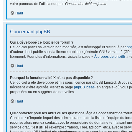
votre panneau de l’utilisateur puis
Gestion des fichiers joints
.
Haut
Concernant phpBB
Qui a développé ce logiciel de forum ?
Ce logiciel (dans sa version non modifiée) est développé et distribué par
ph
d’auteur. Il est publié sous la licence publique générale GNU version 2 (GPL-2
librement. Pour plus d’informations, visitez la page «
À propos de phpBB
» (e
Haut
Pourquoi la fonctionnalité X n’est pas disponible ?
Ce logiciel a été développé et mis sous licence par phpBB Limited. Si vous 
nécessite d’être ajoutée, visitez la page
phpBB Ideas
(en anglais) où vous p
proposées ou en suggérer de nouvelles.
Haut
Qui contacter pour les abus ou les questions légales concernant ce foru
Contactez n’importe lequel des administrateurs de la liste « L’équipe du foru
réponse alors prenez contact avec le propriétaire du domaine (en faisant u
service gratuit est utilisé (exemple : Yahoo!, Free, f2s.com, etc.), avec le se