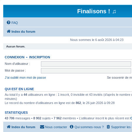
Finalisons ! ♫
FAQ
Index du forum
Nous sommes le 6 août 2026 à 04:23
Aucun forum.
CONNEXION
•
INSCRIPTION
Nom d’utilisateur :
Mot de passe :
J’ai oublié mon mot de passe
Se souvenir de m
QUI EST EN LIGNE
Au total il y a
44
utilisateurs en ligne : 1 inscrit, 0 invisible et 43 invités (d’après le nombre
minutes)
Le record du nombre d’utilisateurs en ligne est de
862
, le 26 juin 2026 à 09:28
STATISTIQUES
43 706
messages •
8 902
sujets •
7 962
membres • L’utilisateur inscrit le plus récent est
Index du forum
Nous contacter
Qui sommes-nous ?
Supprimer les