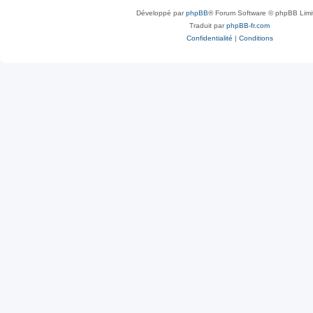
Développé par
phpBB
® Forum Software © phpBB Limi
Traduit par
phpBB-fr.com
Confidentialité
|
Conditions