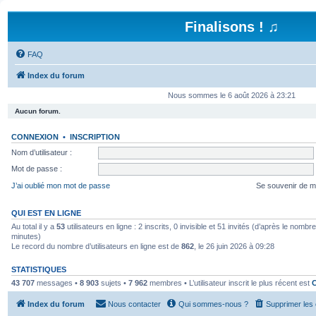
Finalisons ! ♫
FAQ
Index du forum
Nous sommes le 6 août 2026 à 23:21
Aucun forum.
CONNEXION
•
INSCRIPTION
Nom d’utilisateur :
Mot de passe :
J’ai oublié mon mot de passe
Se souvenir de m
QUI EST EN LIGNE
Au total il y a
53
utilisateurs en ligne : 2 inscrits, 0 invisible et 51 invités (d’après le nombr
minutes)
Le record du nombre d’utilisateurs en ligne est de
862
, le 26 juin 2026 à 09:28
STATISTIQUES
43 707
messages •
8 903
sujets •
7 962
membres • L’utilisateur inscrit le plus récent est
Index du forum
Nous contacter
Qui sommes-nous ?
Supprimer les