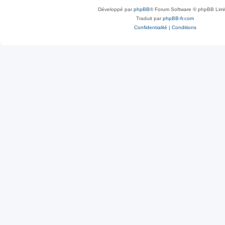
Développé par
phpBB
® Forum Software © phpBB Limi
Traduit par
phpBB-fr.com
Confidentialité
|
Conditions