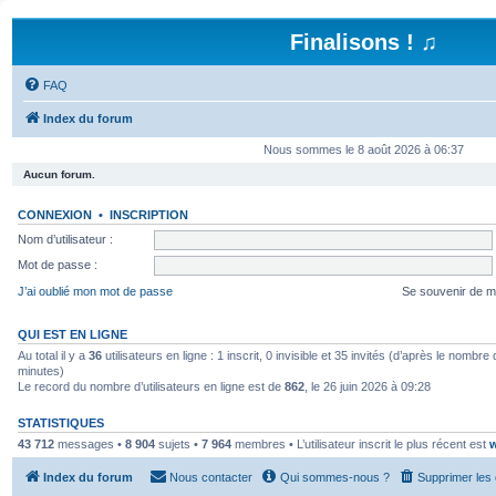
Finalisons ! ♫
FAQ
Index du forum
Nous sommes le 8 août 2026 à 06:37
Aucun forum.
CONNEXION
•
INSCRIPTION
Nom d’utilisateur :
Mot de passe :
J’ai oublié mon mot de passe
Se souvenir de m
QUI EST EN LIGNE
Au total il y a
36
utilisateurs en ligne : 1 inscrit, 0 invisible et 35 invités (d’après le nombre
minutes)
Le record du nombre d’utilisateurs en ligne est de
862
, le 26 juin 2026 à 09:28
STATISTIQUES
43 712
messages •
8 904
sujets •
7 964
membres • L’utilisateur inscrit le plus récent est
w
Index du forum
Nous contacter
Qui sommes-nous ?
Supprimer les