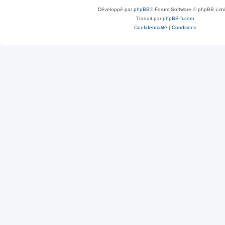
Développé par
phpBB
® Forum Software © phpBB Limi
Traduit par
phpBB-fr.com
Confidentialité
|
Conditions