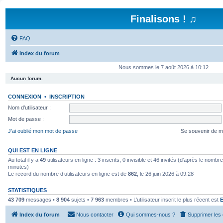
Finalisons ! ♫
FAQ
Index du forum
Nous sommes le 7 août 2026 à 10:12
Aucun forum.
CONNEXION
•
INSCRIPTION
Nom d’utilisateur :
Mot de passe :
J’ai oublié mon mot de passe
Se souvenir de m
QUI EST EN LIGNE
Au total il y a
49
utilisateurs en ligne : 3 inscrits, 0 invisible et 46 invités (d’après le nombr
minutes)
Le record du nombre d’utilisateurs en ligne est de
862
, le 26 juin 2026 à 09:28
STATISTIQUES
43 709
messages •
8 904
sujets •
7 963
membres • L’utilisateur inscrit le plus récent est
Index du forum
Nous contacter
Qui sommes-nous ?
Supprimer les