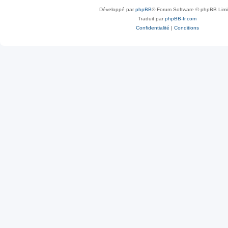
Développé par
phpBB
® Forum Software © phpBB Limi
Traduit par
phpBB-fr.com
Confidentialité
|
Conditions