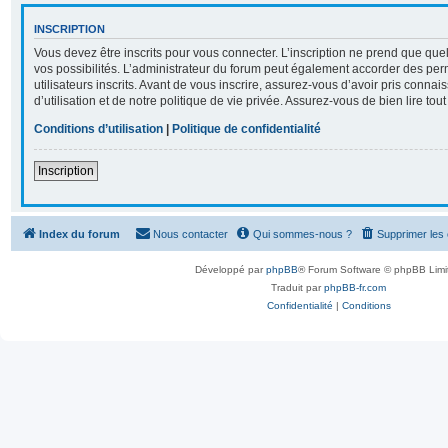
INSCRIPTION
Vous devez être inscrits pour vous connecter. L’inscription ne prend que q
vos possibilités. L’administrateur du forum peut également accorder des per
utilisateurs inscrits. Avant de vous inscrire, assurez-vous d’avoir pris conna
d’utilisation et de notre politique de vie privée. Assurez-vous de bien lire tou
Conditions d’utilisation
|
Politique de confidentialité
Inscription
Index du forum
Nous contacter
Qui sommes-nous ?
Supprimer les
Développé par
phpBB
® Forum Software © phpBB Limi
Traduit par
phpBB-fr.com
Confidentialité
|
Conditions