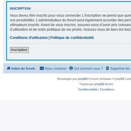
INSCRIPTION
Vous devez être inscrits pour vous connecter. L’inscription ne prend que q
vos possibilités. L’administrateur du forum peut également accorder des per
utilisateurs inscrits. Avant de vous inscrire, assurez-vous d’avoir pris conna
d’utilisation et de notre politique de vie privée. Assurez-vous de bien lire tou
Conditions d’utilisation
|
Politique de confidentialité
Inscription
Index du forum
Nous contacter
Qui sommes-nous ?
Supprimer les
Développé par
phpBB
® Forum Software © phpBB Limi
Traduit par
phpBB-fr.com
Confidentialité
|
Conditions