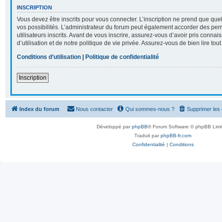
INSCRIPTION
Vous devez être inscrits pour vous connecter. L’inscription ne prend que q
vos possibilités. L’administrateur du forum peut également accorder des per
utilisateurs inscrits. Avant de vous inscrire, assurez-vous d’avoir pris conna
d’utilisation et de notre politique de vie privée. Assurez-vous de bien lire tou
Conditions d’utilisation
|
Politique de confidentialité
Inscription
Index du forum
Nous contacter
Qui sommes-nous ?
Supprimer les
Développé par
phpBB
® Forum Software © phpBB Limi
Traduit par
phpBB-fr.com
Confidentialité
|
Conditions