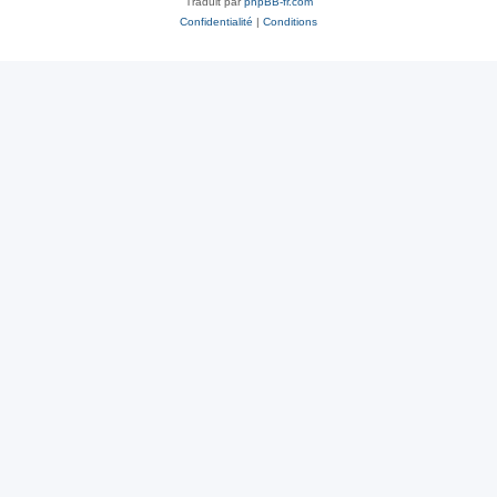
Traduit par
phpBB-fr.com
Confidentialité
|
Conditions