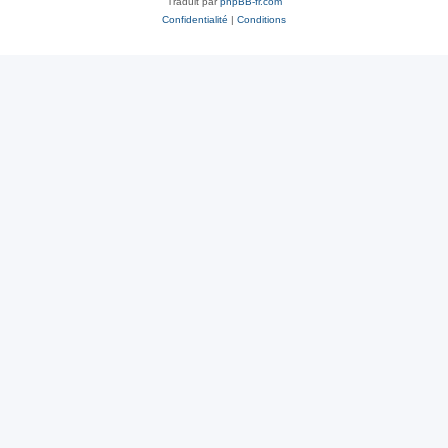
Traduit par
phpBB-fr.com
Confidentialité
|
Conditions