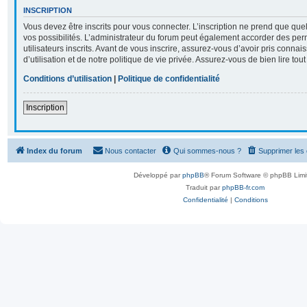
INSCRIPTION
Vous devez être inscrits pour vous connecter. L’inscription ne prend que q
vos possibilités. L’administrateur du forum peut également accorder des per
utilisateurs inscrits. Avant de vous inscrire, assurez-vous d’avoir pris conna
d’utilisation et de notre politique de vie privée. Assurez-vous de bien lire tou
Conditions d’utilisation
|
Politique de confidentialité
Inscription
Index du forum
Nous contacter
Qui sommes-nous ?
Supprimer les
Développé par
phpBB
® Forum Software © phpBB Limi
Traduit par
phpBB-fr.com
Confidentialité
|
Conditions