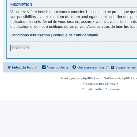
INSCRIPTION
Vous devez être inscrits pour vous connecter. L’inscription ne prend que q
vos possibilités. L’administrateur du forum peut également accorder des per
utilisateurs inscrits. Avant de vous inscrire, assurez-vous d’avoir pris conna
d’utilisation et de notre politique de vie privée. Assurez-vous de bien lire tou
Conditions d’utilisation
|
Politique de confidentialité
Inscription
Index du forum
Nous contacter
Qui sommes-nous ?
Supprimer les
Développé par
phpBB
® Forum Software © phpBB Limi
Traduit par
phpBB-fr.com
Confidentialité
|
Conditions