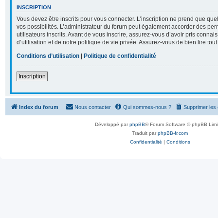
INSCRIPTION
Vous devez être inscrits pour vous connecter. L’inscription ne prend que q
vos possibilités. L’administrateur du forum peut également accorder des per
utilisateurs inscrits. Avant de vous inscrire, assurez-vous d’avoir pris conna
d’utilisation et de notre politique de vie privée. Assurez-vous de bien lire tou
Conditions d’utilisation
|
Politique de confidentialité
Inscription
Index du forum
Nous contacter
Qui sommes-nous ?
Supprimer les
Développé par
phpBB
® Forum Software © phpBB Limi
Traduit par
phpBB-fr.com
Confidentialité
|
Conditions