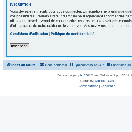
INSCRIPTION
Vous devez être inscrits pour vous connecter. L’inscription ne prend que q
vos possibilités. L’administrateur du forum peut également accorder des per
utilisateurs inscrits. Avant de vous inscrire, assurez-vous d’avoir pris conna
d’utilisation et de notre politique de vie privée. Assurez-vous de bien lire tou
Conditions d’utilisation
|
Politique de confidentialité
Inscription
Index du forum
Nous contacter
Qui sommes-nous ?
Supprimer les
Développé par
phpBB
® Forum Software © phpBB Limi
Traduit par
phpBB-fr.com
Confidentialité
|
Conditions