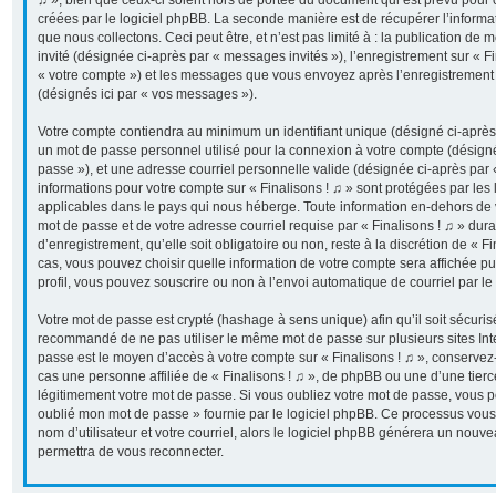
♫ », bien que ceux-ci soient hors de portée du document qui est prévu pour
créées par le logiciel phpBB. La seconde manière est de récupérer l’inform
que nous collectons. Ceci peut être, et n’est pas limité à : la publication de 
invité (désignée ci-après par « messages invités »), l’enregistrement sur « Fi
« votre compte ») et les messages que vous envoyez après l’enregistrement 
(désignés ici par « vos messages »).
Votre compte contiendra au minimum un identifiant unique (désigné ci-après p
un mot de passe personnel utilisé pour la connexion à votre compte (désigné
passe »), et une adresse courriel personnelle valide (désignée ci-après par «
informations pour votre compte sur « Finalisons ! ♫ » sont protégées par les
applicables dans le pays qui nous héberge. Toute information en-dehors de vo
mot de passe et de votre adresse courriel requise par « Finalisons ! ♫ » dur
d’enregistrement, qu’elle soit obligatoire ou non, reste à la discrétion de « F
cas, vous pouvez choisir quelle information de votre compte sera affichée p
profil, vous pouvez souscrire ou non à l’envoi automatique de courriel par le
Votre mot de passe est crypté (hashage à sens unique) afin qu’il soit sécuris
recommandé de ne pas utiliser le même mot de passe sur plusieurs sites Inter
passe est le moyen d’accès à votre compte sur « Finalisons ! ♫ », conserve
cas une personne affiliée de « Finalisons ! ♫ », de phpBB ou une d’une tier
légitimement votre mot de passe. Si vous oubliez votre mot de passe, vous pou
oublié mon mot de passe » fournie par le logiciel phpBB. Ce processus vous
nom d’utilisateur et votre courriel, alors le logiciel phpBB générera un nou
permettra de vous reconnecter.