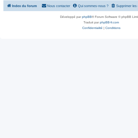
Index du forum
Nous contacter
Qui sommes-nous ?
Supprimer les
Développé par
phpBB
® Forum Software © phpBB Limi
Traduit par
phpBB-fr.com
Confidentialité
|
Conditions