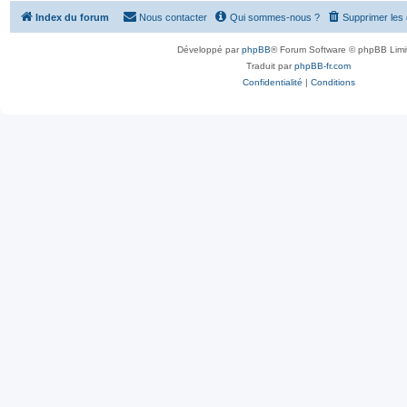
Index du forum
Nous contacter
Qui sommes-nous ?
Supprimer les
Développé par
phpBB
® Forum Software © phpBB Limi
Traduit par
phpBB-fr.com
Confidentialité
|
Conditions