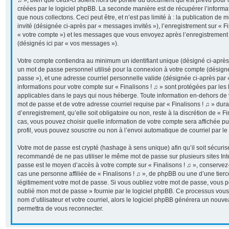
♫ », bien que ceux-ci soient hors de portée du document qui est prévu pour
créées par le logiciel phpBB. La seconde manière est de récupérer l’inform
que nous collectons. Ceci peut être, et n’est pas limité à : la publication de 
invité (désignée ci-après par « messages invités »), l’enregistrement sur « Fi
« votre compte ») et les messages que vous envoyez après l’enregistrement 
(désignés ici par « vos messages »).
Votre compte contiendra au minimum un identifiant unique (désigné ci-après p
un mot de passe personnel utilisé pour la connexion à votre compte (désigné
passe »), et une adresse courriel personnelle valide (désignée ci-après par «
informations pour votre compte sur « Finalisons ! ♫ » sont protégées par les
applicables dans le pays qui nous héberge. Toute information en-dehors de vo
mot de passe et de votre adresse courriel requise par « Finalisons ! ♫ » dur
d’enregistrement, qu’elle soit obligatoire ou non, reste à la discrétion de « F
cas, vous pouvez choisir quelle information de votre compte sera affichée p
profil, vous pouvez souscrire ou non à l’envoi automatique de courriel par le
Votre mot de passe est crypté (hashage à sens unique) afin qu’il soit sécuris
recommandé de ne pas utiliser le même mot de passe sur plusieurs sites Inter
passe est le moyen d’accès à votre compte sur « Finalisons ! ♫ », conserve
cas une personne affiliée de « Finalisons ! ♫ », de phpBB ou une d’une tier
légitimement votre mot de passe. Si vous oubliez votre mot de passe, vous pou
oublié mon mot de passe » fournie par le logiciel phpBB. Ce processus vous
nom d’utilisateur et votre courriel, alors le logiciel phpBB générera un nou
permettra de vous reconnecter.