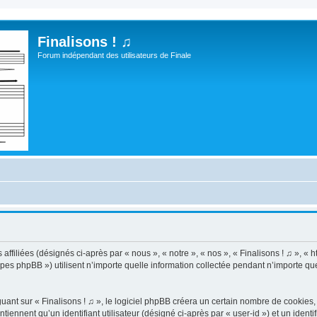
Finalisons ! ♫
Forum indépendant des utilisateurs de Finale
ffiliées (désignés ci-après par « nous », « notre », « nos », « Finalisons ! ♫ », « htt
es phpBB ») utilisent n’importe quelle information collectée pendant n’importe quel
t sur « Finalisons ! ♫ », le logiciel phpBB créera un certain nombre de cookies, qu
iennent qu’un identifiant utilisateur (désigné ci-après par « user-id ») et un identif