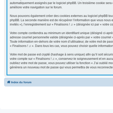
automatiquement assignés par le logiciel phpBB. Un troisième cookie sera cré
améliore votre navigation sur le forum.
Nous pouvons également créer des cookies externes au logiciel phpBB tout e
phpBB. La seconde manière est de récupérer l’information que vous nous envo
invités »), l’enregistrement sur « Finalisons ! ♫ » (désignée ici par « vot
Votre compte contiendra au minimum un identifiant unique (désigné ci-après 
adresse courriel personnelle valide (désignée ci-après par « votre courriel
Toute information en-dehors de votre nom d’utilisateur, de votre mot de passe
« Finalisons ! ♫ ». Dans tous les cas, vous pouvez choisir quelle informatio
Votre mot de passe est crypté (hashage à sens unique) afin qu’il soit sécur
votre compte sur « Finalisons ! ♫ », conservez-le soigneusement et en aucu
oubliez votre mot de passe, vous pouvez utiliser la fonction « J’ai oublié m
générera un nouveau mot de passe qui vous permettra de vous reconnecter
Index du forum