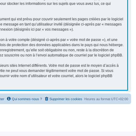
our stocker les informations sur les sujets que vous avez lus, ce qui
ment qui est prévu pour couvrir seulement les pages créées par le logiciel
de message en tant qu’utilisateur invité (désignée ci-après par « messages
connexion (désignés ici par « vos messages »).
ion à votre compte (désigné ci-après par « votre mot de passe »), et une
es lois de protection des données applicables dans le pays qui nous héberge.
registrement, qu’elle soit obligatoire ou non, reste à la discrétion de
ez souscrire ou non à l’envoi automatique de courriel par le logiciel phpBB.
eurs sites Internet différents. Votre mot de passe est le moyen d’accès à
artie ne peut vous demander légitimement votre mot de passe. Si vous
nir votre nom d’utilisateur et votre courriel, alors le logiciel phpBB
ter
Qui sommes-nous ?
Supprimer les cookies
Heures au format
UTC+02:00