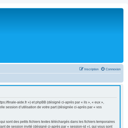
Inscription
Connexion
ps://finale-aide.fr ») et phpBB (désigné ci-après par « ils », « eux »,
le session d’utilisation de votre part (désignée ci-après par « vos
i sont des petits fichiers textes téléchargés dans les fichiers temporaires
iant de session invité (désigné ci-après par « session-id »), qui vous sont