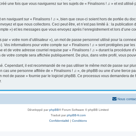
é une fois que vous naviguerez sur les sujets de « Finalisons ! ♫ » et est utilisé p
n naviguant sur « Finalisons ! ♫ », bien que ceux-ci soient hors de portée du docu
yez et que nous collectons. Ceci peut être, et n’est pas limité à : la publication 
re compte ») et les messages que vous envoyez après l’enregistrement et lors d’une 
par « votre nom d’utilisateur »), un mot de passe personnel utilisé pour la connex
 »). Vos informations pour votre compte sur « Finalisons ! ♫ » sont protégées par l
 et de votre adresse courriel requise par « Finalisons ! ♫ » durant la procédure d’en
n de votre compte sera affichée publiquement. De plus, dans votre profil, vous pouv
isé. Cependant, il est recommandé de ne pas utiliser le même mot de passe sur plusi
n cas une personne affiliée de « Finalisons ! ♫ », de phpBB ou une d’une tierce p
on mot de passe » fournie par le logiciel phpBB. Ce processus vous demandera de four
.
Nous contac
Développé par
phpBB
® Forum Software © phpBB Limited
Traduit par
phpBB-fr.com
Confidentialité
|
Conditions