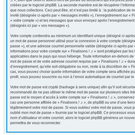
♫ », bien que ceux-ci soient hors de portée du document qui est prévu pour
créées par le logiciel phpBB. La seconde manière est de récupérer l’inform
que nous collectons. Ceci peut être, et n’est pas limité à : la publication de 
invité (désignée ci-après par « messages invités »), l’enregistrement sur « Fi
« votre compte ») et les messages que vous envoyez après l’enregistrement 
(désignés ici par « vos messages »).
Votre compte contiendra au minimum un identifiant unique (désigné ci-après p
un mot de passe personnel utilisé pour la connexion à votre compte (désigné
passe »), et une adresse courriel personnelle valide (désignée ci-après par «
informations pour votre compte sur « Finalisons ! ♫ » sont protégées par les
applicables dans le pays qui nous héberge. Toute information en-dehors de vo
mot de passe et de votre adresse courriel requise par « Finalisons ! ♫ » dur
d’enregistrement, qu’elle soit obligatoire ou non, reste à la discrétion de « F
cas, vous pouvez choisir quelle information de votre compte sera affichée p
profil, vous pouvez souscrire ou non à l’envoi automatique de courriel par le
Votre mot de passe est crypté (hashage à sens unique) afin qu’il soit sécuris
recommandé de ne pas utiliser le même mot de passe sur plusieurs sites Inter
passe est le moyen d’accès à votre compte sur « Finalisons ! ♫ », conserve
cas une personne affiliée de « Finalisons ! ♫ », de phpBB ou une d’une tier
légitimement votre mot de passe. Si vous oubliez votre mot de passe, vous pou
oublié mon mot de passe » fournie par le logiciel phpBB. Ce processus vous
nom d’utilisateur et votre courriel, alors le logiciel phpBB générera un nou
permettra de vous reconnecter.