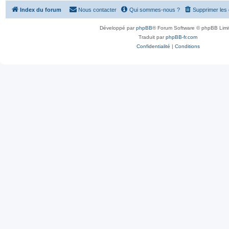
Index du forum
Nous contacter
Qui sommes-nous ?
Supprimer les
Développé par
phpBB
® Forum Software © phpBB Limi
Traduit par
phpBB-fr.com
Confidentialité
|
Conditions