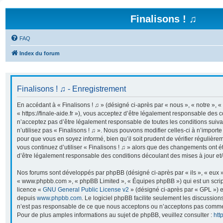
Finalisons ! ♫
FAQ
Index du forum
Finalisons ! ♫ - Enregistrement
En accédant à « Finalisons ! ♫ » (désigné ci-après par « nous », « notre », « 
« https://finale-aide.fr »), vous acceptez d’être légalement responsable des 
n’acceptez pas d’être légalement responsable de toutes les conditions suiva
n’utilisez pas « Finalisons ! ♫ ». Nous pouvons modifier celles-ci à n’import
pour que vous en soyez informé, bien qu’il soit prudent de vérifier régulière
vous continuez d’utiliser « Finalisons ! ♫ » alors que des changements ont é
d’être légalement responsable des conditions découlant des mises à jour et/
Nos forums sont développés par phpBB (désigné ci-après par « ils », « eux »,
« www.phpbb.com », « phpBB Limited », « Équipes phpBB ») qui est un script
licence «
GNU General Public License v2
» (désigné ci-après par « GPL ») e
depuis
www.phpbb.com
. Le logiciel phpBB facilite seulement les discussion
n’est pas responsable de ce que nous acceptons ou n’acceptons pas comme
Pour de plus amples informations au sujet de phpBB, veuillez consulter :
htt