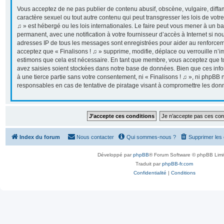
Vous acceptez de ne pas publier de contenu abusif, obscène, vulgaire, diff
caractère sexuel ou tout autre contenu qui peut transgresser les lois de votr
♫ » est hébergé ou les lois internationales. Le faire peut vous mener à un 
permanent, avec une notification à votre fournisseur d’accès à Internet si n
adresses IP de tous les messages sont enregistrées pour aider au renforcem
acceptez que « Finalisons ! ♫ » supprime, modifie, déplace ou verrouille n’i
estimons que cela est nécessaire. En tant que membre, vous acceptez que t
avez saisies soient stockées dans notre base de données. Bien que ces info
à une tierce partie sans votre consentement, ni « Finalisons ! ♫ », ni phpB
responsables en cas de tentative de piratage visant à compromettre les don
Index du forum
Nous contacter
Qui sommes-nous ?
Supprimer les
Développé par
phpBB
® Forum Software © phpBB Limi
Traduit par
phpBB-fr.com
Confidentialité
|
Conditions