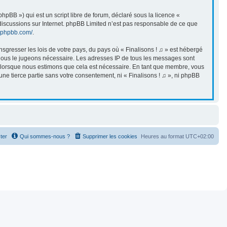
pBB ») qui est un script libre de forum, déclaré sous la licence «
s discussions sur Internet. phpBB Limited n’est pas responsable de ce que
.phpbb.com/
.
sgresser les lois de votre pays, du pays où « Finalisons ! ♫ » est hébergé
i nous le jugeons nécessaire. Les adresses IP de tous les messages sont
et lorsque nous estimons que cela est nécessaire. En tant que membre, vous
ne tierce partie sans votre consentement, ni « Finalisons ! ♫ », ni phpBB
ter
Qui sommes-nous ?
Supprimer les cookies
Heures au format
UTC+02:00