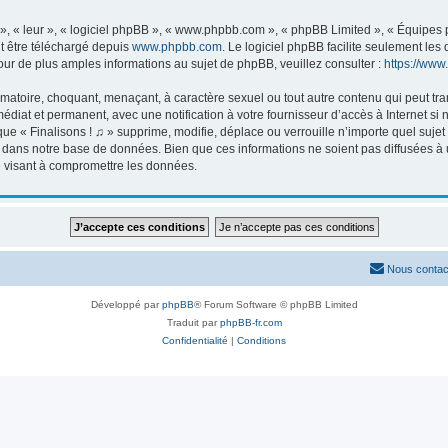
, « leur », « logiciel phpBB », « www.phpbb.com », « phpBB Limited », « Équipes ph
ut être téléchargé depuis
www.phpbb.com
. Le logiciel phpBB facilite seulement le
 de plus amples informations au sujet de phpBB, veuillez consulter :
https://www
matoire, choquant, menaçant, à caractère sexuel ou tout autre contenu qui peut tran
édiat et permanent, avec une notification à votre fournisseur d’accès à Internet s
ue « Finalisons ! ♫ » supprime, modifie, déplace ou verrouille n’importe quel suj
 dans notre base de données. Bien que ces informations ne soient pas diffusées à u
e visant à compromettre les données.
Nous contac
Développé par
phpBB
® Forum Software © phpBB Limited
Traduit par
phpBB-fr.com
Confidentialité
|
Conditions