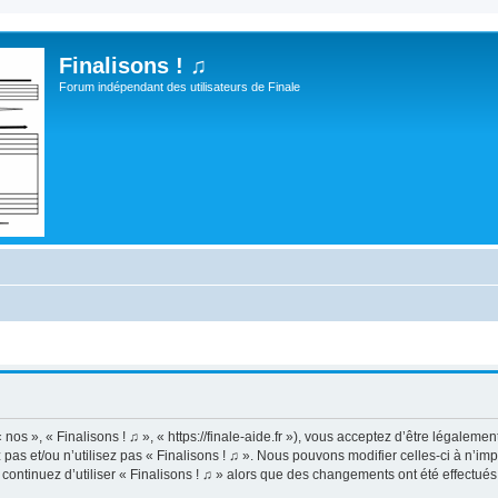
Finalisons ! ♫
Forum indépendant des utilisateurs de Finale
 nos », « Finalisons ! ♫ », « https://finale-aide.fr »), vous acceptez d’être légalem
pas et/ou n’utilisez pas « Finalisons ! ♫ ». Nous pouvons modifier celles-ci à n’i
us continuez d’utiliser « Finalisons ! ♫ » alors que des changements ont été effect