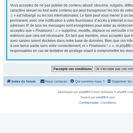
Vous acceptez de ne pas publier de contenu abusif, obscène, vulgaire, diff
caractère sexuel ou tout autre contenu qui peut transgresser les lois de votr
♫ » est hébergé ou les lois internationales. Le faire peut vous mener à un 
permanent, avec une notification à votre fournisseur d’accès à Internet si n
adresses IP de tous les messages sont enregistrées pour aider au renforcem
acceptez que « Finalisons ! ♫ » supprime, modifie, déplace ou verrouille n’i
estimons que cela est nécessaire. En tant que membre, vous acceptez que t
avez saisies soient stockées dans notre base de données. Bien que ces info
à une tierce partie sans votre consentement, ni « Finalisons ! ♫ », ni phpB
responsables en cas de tentative de piratage visant à compromettre les don
Index du forum
Nous contacter
Qui sommes-nous ?
Supprimer les
Développé par
phpBB
® Forum Software © phpBB Limi
Traduit par
phpBB-fr.com
Confidentialité
|
Conditions