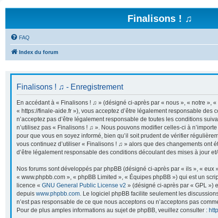
Finalisons ! ♫
FAQ
Index du forum
Finalisons ! ♫ - Enregistrement
En accédant à « Finalisons ! ♫ » (désigné ci-après par « nous », « notre », « 
« https://finale-aide.fr »), vous acceptez d’être légalement responsable des 
n’acceptez pas d’être légalement responsable de toutes les conditions suiva
n’utilisez pas « Finalisons ! ♫ ». Nous pouvons modifier celles-ci à n’import
pour que vous en soyez informé, bien qu’il soit prudent de vérifier régulière
vous continuez d’utiliser « Finalisons ! ♫ » alors que des changements ont é
d’être légalement responsable des conditions découlant des mises à jour et/
Nos forums sont développés par phpBB (désigné ci-après par « ils », « eux »,
« www.phpbb.com », « phpBB Limited », « Équipes phpBB ») qui est un script
licence «
GNU General Public License v2
» (désigné ci-après par « GPL ») e
depuis
www.phpbb.com
. Le logiciel phpBB facilite seulement les discussion
n’est pas responsable de ce que nous acceptons ou n’acceptons pas comme
Pour de plus amples informations au sujet de phpBB, veuillez consulter :
htt