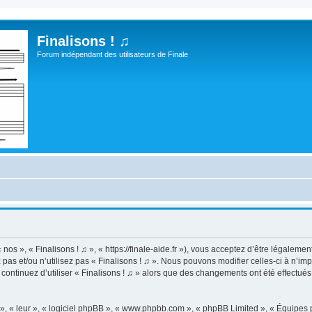
Finalisons ! ♫
Forum indépendant des utilisateurs de Finale
 nos », « Finalisons ! ♫ », « https://finale-aide.fr »), vous acceptez d’être légalem
pas et/ou n’utilisez pas « Finalisons ! ♫ ». Nous pouvons modifier celles-ci à n’i
us continuez d’utiliser « Finalisons ! ♫ » alors que des changements ont été effect
, « leur », « logiciel phpBB », « www.phpbb.com », « phpBB Limited », « Équipes ph