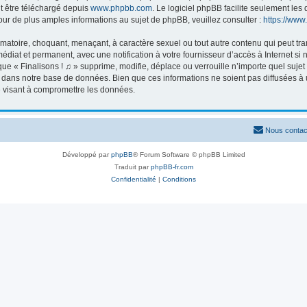
ut être téléchargé depuis
www.phpbb.com
. Le logiciel phpBB facilite seulement le
 de plus amples informations au sujet de phpBB, veuillez consulter :
https://www
matoire, choquant, menaçant, à caractère sexuel ou tout autre contenu qui peut tran
édiat et permanent, avec une notification à votre fournisseur d’accès à Internet s
ue « Finalisons ! ♫ » supprime, modifie, déplace ou verrouille n’importe quel suj
 dans notre base de données. Bien que ces informations ne soient pas diffusées à u
e visant à compromettre les données.
Nous contac
Développé par
phpBB
® Forum Software © phpBB Limited
Traduit par
phpBB-fr.com
Confidentialité
|
Conditions