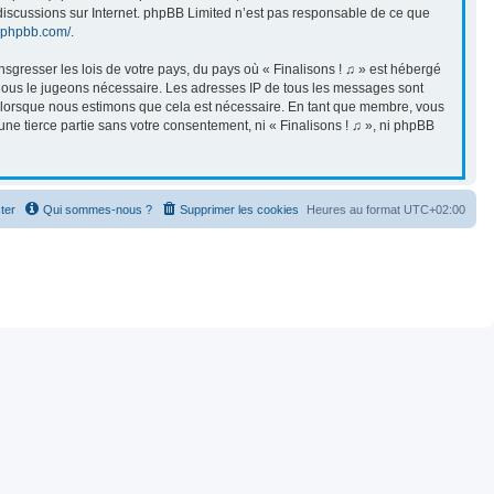
s discussions sur Internet. phpBB Limited n’est pas responsable de ce que
.phpbb.com/
.
sgresser les lois de votre pays, du pays où « Finalisons ! ♫ » est hébergé
i nous le jugeons nécessaire. Les adresses IP de tous les messages sont
et lorsque nous estimons que cela est nécessaire. En tant que membre, vous
ne tierce partie sans votre consentement, ni « Finalisons ! ♫ », ni phpBB
ter
Qui sommes-nous ?
Supprimer les cookies
Heures au format
UTC+02:00