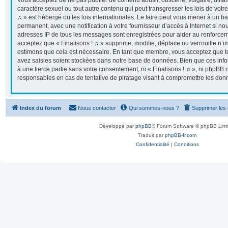
Vous acceptez de ne pas publier de contenu abusif, obscène, vulgaire, diff
caractère sexuel ou tout autre contenu qui peut transgresser les lois de votr
♫ » est hébergé ou les lois internationales. Le faire peut vous mener à un 
permanent, avec une notification à votre fournisseur d’accès à Internet si n
adresses IP de tous les messages sont enregistrées pour aider au renforcem
acceptez que « Finalisons ! ♫ » supprime, modifie, déplace ou verrouille n’i
estimons que cela est nécessaire. En tant que membre, vous acceptez que t
avez saisies soient stockées dans notre base de données. Bien que ces info
à une tierce partie sans votre consentement, ni « Finalisons ! ♫ », ni phpB
responsables en cas de tentative de piratage visant à compromettre les don
Index du forum
Nous contacter
Qui sommes-nous ?
Supprimer les
Développé par
phpBB
® Forum Software © phpBB Limi
Traduit par
phpBB-fr.com
Confidentialité
|
Conditions