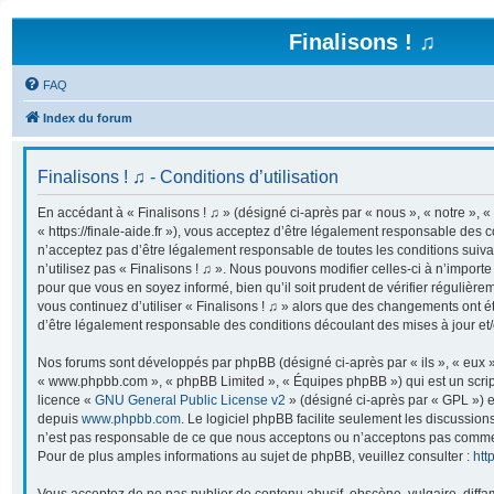
Finalisons ! ♫
FAQ
Index du forum
Finalisons ! ♫ - Conditions d’utilisation
En accédant à « Finalisons ! ♫ » (désigné ci-après par « nous », « notre », « 
« https://finale-aide.fr »), vous acceptez d’être légalement responsable des 
n’acceptez pas d’être légalement responsable de toutes les conditions suiva
n’utilisez pas « Finalisons ! ♫ ». Nous pouvons modifier celles-ci à n’import
pour que vous en soyez informé, bien qu’il soit prudent de vérifier régulière
vous continuez d’utiliser « Finalisons ! ♫ » alors que des changements ont é
d’être légalement responsable des conditions découlant des mises à jour et/
Nos forums sont développés par phpBB (désigné ci-après par « ils », « eux »,
« www.phpbb.com », « phpBB Limited », « Équipes phpBB ») qui est un script
licence «
GNU General Public License v2
» (désigné ci-après par « GPL ») e
depuis
www.phpbb.com
. Le logiciel phpBB facilite seulement les discussion
n’est pas responsable de ce que nous acceptons ou n’acceptons pas comme
Pour de plus amples informations au sujet de phpBB, veuillez consulter :
htt