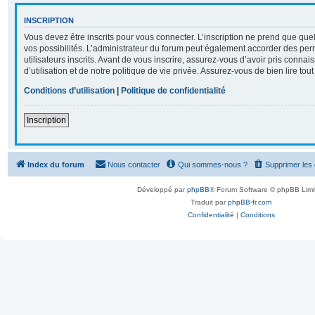
INSCRIPTION
Vous devez être inscrits pour vous connecter. L’inscription ne prend que q
vos possibilités. L’administrateur du forum peut également accorder des per
utilisateurs inscrits. Avant de vous inscrire, assurez-vous d’avoir pris conna
d’utilisation et de notre politique de vie privée. Assurez-vous de bien lire tou
Conditions d’utilisation
|
Politique de confidentialité
Inscription
Index du forum
Nous contacter
Qui sommes-nous ?
Supprimer les
Développé par
phpBB
® Forum Software © phpBB Limi
Traduit par
phpBB-fr.com
Confidentialité
|
Conditions