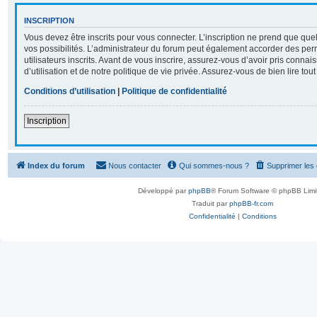
INSCRIPTION
Vous devez être inscrits pour vous connecter. L’inscription ne prend que q
vos possibilités. L’administrateur du forum peut également accorder des per
utilisateurs inscrits. Avant de vous inscrire, assurez-vous d’avoir pris conna
d’utilisation et de notre politique de vie privée. Assurez-vous de bien lire tou
Conditions d’utilisation
|
Politique de confidentialité
Inscription
Index du forum
Nous contacter
Qui sommes-nous ?
Supprimer les
Développé par
phpBB
® Forum Software © phpBB Limi
Traduit par
phpBB-fr.com
Confidentialité
|
Conditions