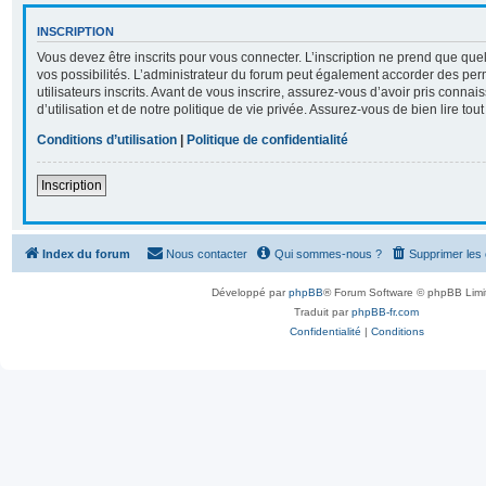
INSCRIPTION
Vous devez être inscrits pour vous connecter. L’inscription ne prend que q
vos possibilités. L’administrateur du forum peut également accorder des per
utilisateurs inscrits. Avant de vous inscrire, assurez-vous d’avoir pris conna
d’utilisation et de notre politique de vie privée. Assurez-vous de bien lire tou
Conditions d’utilisation
|
Politique de confidentialité
Inscription
Index du forum
Nous contacter
Qui sommes-nous ?
Supprimer les
Développé par
phpBB
® Forum Software © phpBB Limi
Traduit par
phpBB-fr.com
Confidentialité
|
Conditions