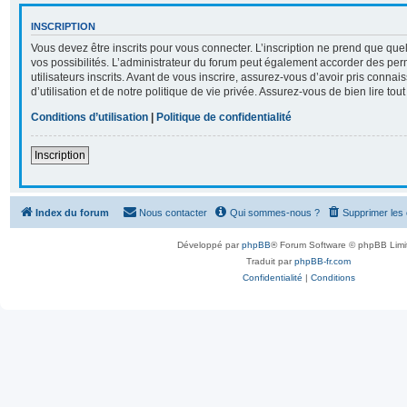
INSCRIPTION
Vous devez être inscrits pour vous connecter. L’inscription ne prend que q
vos possibilités. L’administrateur du forum peut également accorder des per
utilisateurs inscrits. Avant de vous inscrire, assurez-vous d’avoir pris conna
d’utilisation et de notre politique de vie privée. Assurez-vous de bien lire tou
Conditions d’utilisation
|
Politique de confidentialité
Inscription
Index du forum
Nous contacter
Qui sommes-nous ?
Supprimer les
Développé par
phpBB
® Forum Software © phpBB Limi
Traduit par
phpBB-fr.com
Confidentialité
|
Conditions