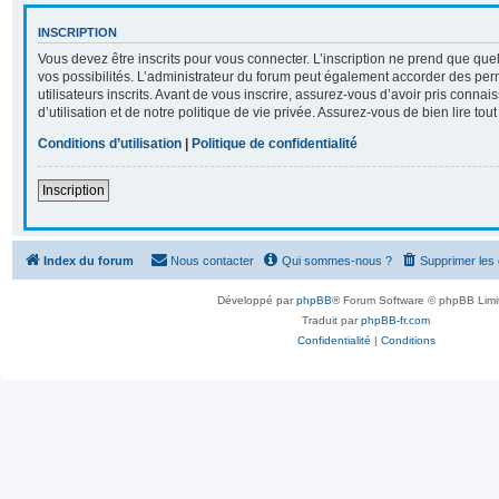
INSCRIPTION
Vous devez être inscrits pour vous connecter. L’inscription ne prend que q
vos possibilités. L’administrateur du forum peut également accorder des per
utilisateurs inscrits. Avant de vous inscrire, assurez-vous d’avoir pris conna
d’utilisation et de notre politique de vie privée. Assurez-vous de bien lire tou
Conditions d’utilisation
|
Politique de confidentialité
Inscription
Index du forum
Nous contacter
Qui sommes-nous ?
Supprimer les
Développé par
phpBB
® Forum Software © phpBB Limi
Traduit par
phpBB-fr.com
Confidentialité
|
Conditions