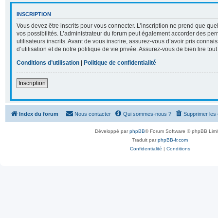
INSCRIPTION
Vous devez être inscrits pour vous connecter. L’inscription ne prend que q
vos possibilités. L’administrateur du forum peut également accorder des per
utilisateurs inscrits. Avant de vous inscrire, assurez-vous d’avoir pris conna
d’utilisation et de notre politique de vie privée. Assurez-vous de bien lire tou
Conditions d’utilisation
|
Politique de confidentialité
Inscription
Index du forum
Nous contacter
Qui sommes-nous ?
Supprimer les
Développé par
phpBB
® Forum Software © phpBB Limi
Traduit par
phpBB-fr.com
Confidentialité
|
Conditions