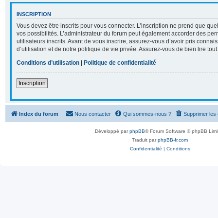
INSCRIPTION
Vous devez être inscrits pour vous connecter. L’inscription ne prend que q
vos possibilités. L’administrateur du forum peut également accorder des per
utilisateurs inscrits. Avant de vous inscrire, assurez-vous d’avoir pris conna
d’utilisation et de notre politique de vie privée. Assurez-vous de bien lire tou
Conditions d’utilisation
|
Politique de confidentialité
Inscription
Index du forum
Nous contacter
Qui sommes-nous ?
Supprimer les
Développé par
phpBB
® Forum Software © phpBB Limi
Traduit par
phpBB-fr.com
Confidentialité
|
Conditions