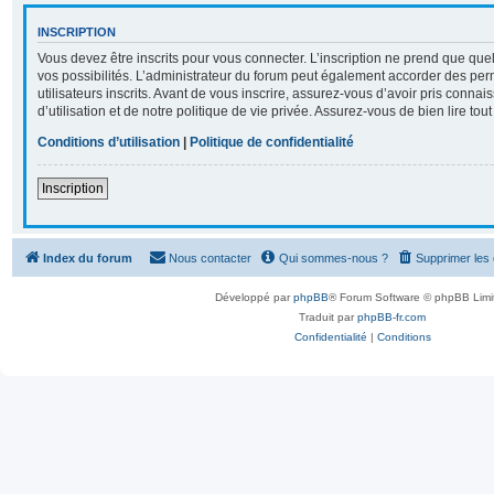
INSCRIPTION
Vous devez être inscrits pour vous connecter. L’inscription ne prend que q
vos possibilités. L’administrateur du forum peut également accorder des per
utilisateurs inscrits. Avant de vous inscrire, assurez-vous d’avoir pris conna
d’utilisation et de notre politique de vie privée. Assurez-vous de bien lire tou
Conditions d’utilisation
|
Politique de confidentialité
Inscription
Index du forum
Nous contacter
Qui sommes-nous ?
Supprimer les
Développé par
phpBB
® Forum Software © phpBB Limi
Traduit par
phpBB-fr.com
Confidentialité
|
Conditions