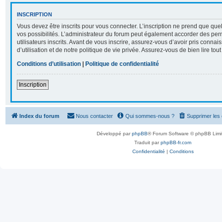
INSCRIPTION
Vous devez être inscrits pour vous connecter. L’inscription ne prend que q
vos possibilités. L’administrateur du forum peut également accorder des per
utilisateurs inscrits. Avant de vous inscrire, assurez-vous d’avoir pris conna
d’utilisation et de notre politique de vie privée. Assurez-vous de bien lire tou
Conditions d’utilisation
|
Politique de confidentialité
Inscription
Index du forum
Nous contacter
Qui sommes-nous ?
Supprimer les
Développé par
phpBB
® Forum Software © phpBB Limi
Traduit par
phpBB-fr.com
Confidentialité
|
Conditions