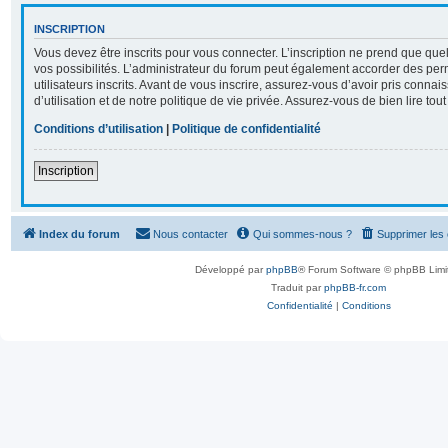
INSCRIPTION
Vous devez être inscrits pour vous connecter. L’inscription ne prend que q
vos possibilités. L’administrateur du forum peut également accorder des per
utilisateurs inscrits. Avant de vous inscrire, assurez-vous d’avoir pris conna
d’utilisation et de notre politique de vie privée. Assurez-vous de bien lire tou
Conditions d’utilisation
|
Politique de confidentialité
Inscription
Index du forum
Nous contacter
Qui sommes-nous ?
Supprimer les
Développé par
phpBB
® Forum Software © phpBB Limi
Traduit par
phpBB-fr.com
Confidentialité
|
Conditions