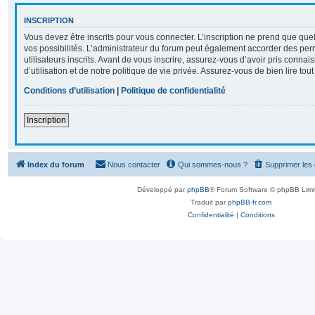
INSCRIPTION
Vous devez être inscrits pour vous connecter. L’inscription ne prend que q
vos possibilités. L’administrateur du forum peut également accorder des per
utilisateurs inscrits. Avant de vous inscrire, assurez-vous d’avoir pris conna
d’utilisation et de notre politique de vie privée. Assurez-vous de bien lire tou
Conditions d’utilisation
|
Politique de confidentialité
Inscription
Index du forum
Nous contacter
Qui sommes-nous ?
Supprimer les
Développé par
phpBB
® Forum Software © phpBB Limi
Traduit par
phpBB-fr.com
Confidentialité
|
Conditions