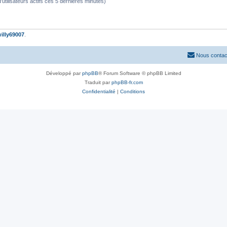
 d’utilisateurs actifs ces 5 dernières minutes)
illy69007
.
Nous contac
Développé par
phpBB
® Forum Software © phpBB Limited
Traduit par
phpBB-fr.com
Confidentialité
|
Conditions