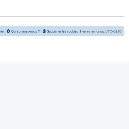
ter
Qui sommes-nous ?
Supprimer les cookies
Heures au format
UTC+02:00