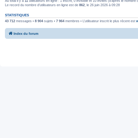
Au total il y a
11
utilisateurs en ligne : 1 inscrit, 0 invisible et 10 invités (d’après le nombre
Le record du nombre d’utilisateurs en ligne est de
862
, le 26 juin 2026 à 09:28
STATISTIQUES
43 712
messages •
8 904
sujets •
7 964
membres • L’utilisateur inscrit le plus récent est
w
Index du forum