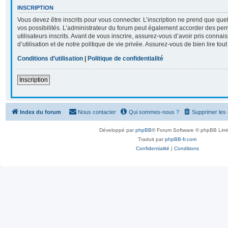
INSCRIPTION
Vous devez être inscrits pour vous connecter. L’inscription ne prend que q
vos possibilités. L’administrateur du forum peut également accorder des per
utilisateurs inscrits. Avant de vous inscrire, assurez-vous d’avoir pris conna
d’utilisation et de notre politique de vie privée. Assurez-vous de bien lire tou
Conditions d’utilisation
|
Politique de confidentialité
Inscription
Index du forum
Nous contacter
Qui sommes-nous ?
Supprimer les
Développé par
phpBB
® Forum Software © phpBB Limi
Traduit par
phpBB-fr.com
Confidentialité
|
Conditions