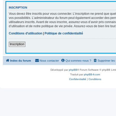
INSCRIPTION
Vous devez être inscrits pour vous connecter. L’inscription ne prend que q
vos possibilités. L’administrateur du forum peut également accorder des per
utilisateurs inscrits. Avant de vous inscrire, assurez-vous d’avoir pris conna
d’utilisation et de notre politique de vie privée. Assurez-vous de bien lire tou
Conditions d’utilisation
|
Politique de confidentialité
Inscription
Index du forum
Nous contacter
Qui sommes-nous ?
Supprimer les
Développé par
phpBB
® Forum Software © phpBB Limi
Traduit par
phpBB-fr.com
Confidentialité
|
Conditions